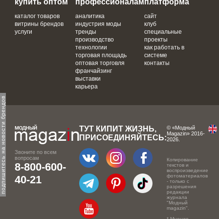
купить оптом
профессионалам
платформа
каталог товаров
аналитика
сайт
витрины брендов
индустрия моды
клуб
услуги
тренды
специальные
производство
проекты
технологии
как работать в
торговая площадь
системе
оптовая торговля
контакты
франчайзинг
выставки
карьера
одпишитесь на новости брендов
ТУТ КИПИТ ЖИЗНЬ,
© «Модный
Magazin» 2016-
ПРИСОЕДИНЯЙТЕСЬ:
2026.
Звоните по всем
вопросам
Копирование
8-800-600-
текстов и
воспроизведение
фотоматериалов
40-21
- только с
разрешения
редакции
журнала
"Модный
magazin".
* Мнение