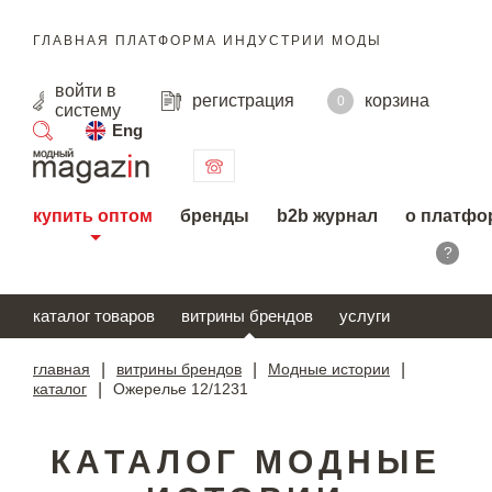
ГЛАВНАЯ ПЛАТФОРМА ИНДУСТРИИ МОДЫ
войти
в
регистрация
корзина
0
систему
Eng
поиск
купить оптом
бренды
b2b журнал
о платфо
?
каталог товаров
витрины брендов
услуги
главная
|
витрины брендов
|
Модные истории
|
каталог
|
Ожерелье 12/1231
КАТАЛОГ МОДНЫЕ