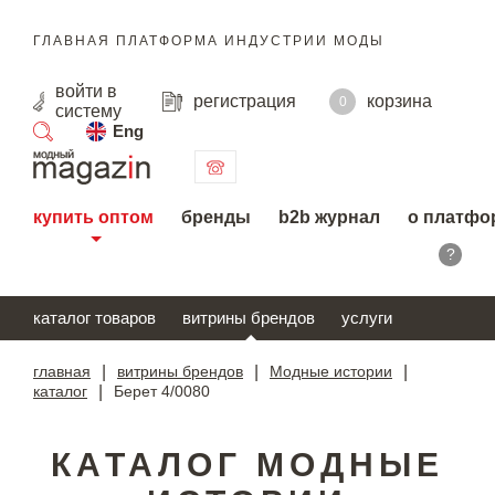
ГЛАВНАЯ ПЛАТФОРМА ИНДУСТРИИ МОДЫ
войти
в
регистрация
корзина
0
систему
Eng
поиск
купить оптом
бренды
b2b журнал
о платфо
?
каталог товаров
витрины брендов
услуги
главная
|
витрины брендов
|
Модные истории
|
каталог
|
Берет 4/0080
КАТАЛОГ МОДНЫЕ