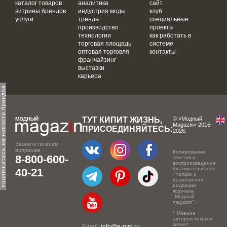
каталог товаров
аналитика
сайт
витрины брендов
индустрия моды
клуб
услуги
тренды
специальные
производство
проекты
технологии
как работать в
торговая площадь
системе
оптовая торговля
контакты
франчайзинг
выставки
карьера
одпишитесь на новости брендов
ТУТ КИПИТ ЖИЗНЬ,
© «Модный
Magazin» 2016-
ПРИСОЕДИНЯЙТЕСЬ:
2026.
Звоните по всем
вопросам
Копирование
8-800-600-
текстов и
воспроизведение
фотоматериалов
40-21
- только с
разрешения
редакции
журнала
"Модный
magazin".
* Мнение
авторов текстов
может
Email:
info@e-mm.ru