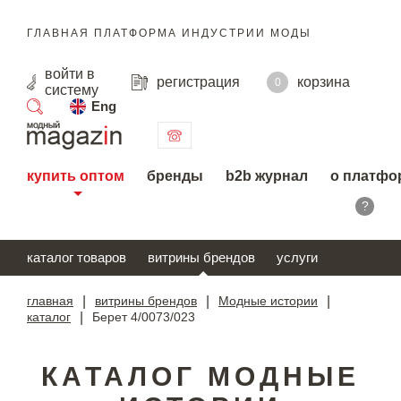
ГЛАВНАЯ ПЛАТФОРМА ИНДУСТРИИ МОДЫ
войти
в
регистрация
корзина
0
систему
Eng
поиск
купить оптом
бренды
b2b журнал
о платфо
?
каталог товаров
витрины брендов
услуги
главная
|
витрины брендов
|
Модные истории
|
каталог
|
Берет 4/0073/023
КАТАЛОГ МОДНЫЕ