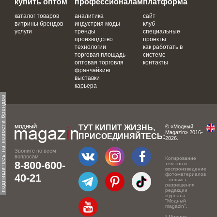
купить оптом
профессионалам
платформа
каталог товаров
аналитика
сайт
витрины брендов
индустрия моды
клуб
услуги
тренды
специальные
производство
проекты
технологии
как работать в
торговая площадь
системе
оптовая торговля
контакты
франчайзинг
выставки
карьера
одпишитесь на новости брендов
ТУТ КИПИТ ЖИЗНЬ,
© «Модный
Magazin» 2016-
ПРИСОЕДИНЯЙТЕСЬ:
2026.
Звоните по всем
вопросам
Копирование
8-800-600-
текстов и
воспроизведение
фотоматериалов
40-21
- только с
разрешения
редакции
журнала
"Модный
magazin".
* Мнение