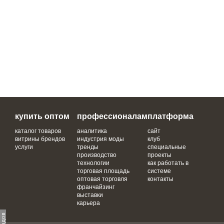
купить оптом
профессионалам
платформа
каталог товаров
аналитика
сайт
витрины брендов
индустрия моды
клуб
услуги
тренды
специальные
производство
проекты
технологии
как работать в
торговая площадь
системе
оптовая торговля
контакты
франчайзинг
выставки
карьера