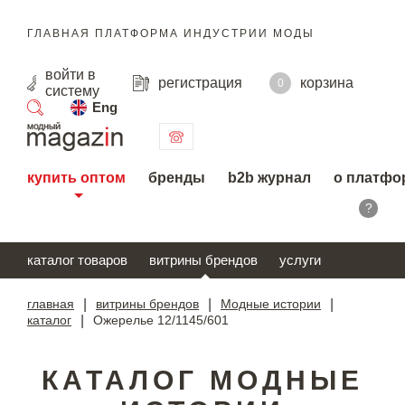
ГЛАВНАЯ ПЛАТФОРМА ИНДУСТРИИ МОДЫ
войти
в
регистрация
корзина
0
систему
Eng
поиск
купить оптом
бренды
b2b журнал
о платфо
?
каталог товаров
витрины брендов
услуги
главная
|
витрины брендов
|
Модные истории
|
каталог
|
Ожерелье 12/1145/601
КАТАЛОГ МОДНЫЕ