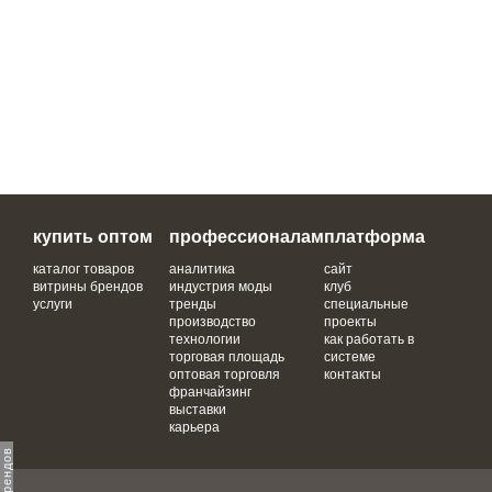
купить оптом
профессионалам
платформа
каталог товаров
аналитика
сайт
витрины брендов
индустрия моды
клуб
услуги
тренды
специальные
производство
проекты
технологии
как работать в
торговая площадь
системе
оптовая торговля
контакты
франчайзинг
выставки
карьера