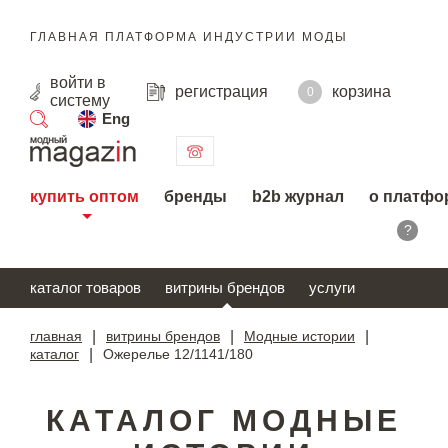
ГЛАВНАЯ ПЛАТФОРМА ИНДУСТРИИ МОДЫ
войти
в
регистрация
корзина
0
систему
Eng
поиск
купить оптом
бренды
b2b журнал
о платфо
?
каталог товаров
витрины брендов
услуги
главная
|
витрины брендов
|
Модные истории
|
каталог
|
Ожерелье 12/1141/180
КАТАЛОГ МОДНЫЕ