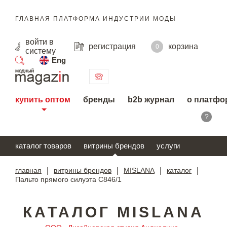
ГЛАВНАЯ ПЛАТФОРМА ИНДУСТРИИ МОДЫ
войти
в
регистрация
корзина
0
систему
Eng
поиск
купить оптом
бренды
b2b журнал
о платфо
?
каталог товаров
витрины брендов
услуги
главная
|
витрины брендов
|
MISLANA
|
каталог
|
Пальто прямого силуэта С846/1
КАТАЛОГ MISLANA