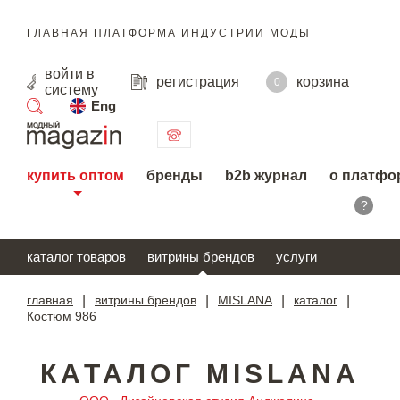
ГЛАВНАЯ ПЛАТФОРМА ИНДУСТРИИ МОДЫ
войти
в
регистрация
корзина
0
систему
Eng
поиск
купить оптом
бренды
b2b журнал
о платфо
?
каталог товаров
витрины брендов
услуги
главная
|
витрины брендов
|
MISLANA
|
каталог
|
Костюм 986
КАТАЛОГ MISLANA