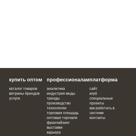
купить оптом
профессионалам
платформа
каталог товаров
аналитика
сайт
витрины брендов
индустрия моды
клуб
услуги
тренды
специальные
производство
проекты
технологии
как работать в
торговая площадь
системе
оптовая торговля
контакты
франчайзинг
выставки
карьера