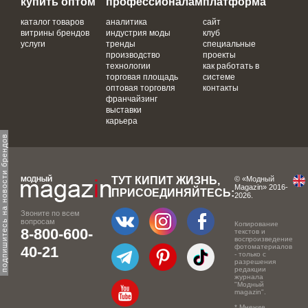
купить оптом
профессионалам
платформа
каталог товаров
аналитика
сайт
витрины брендов
индустрия моды
клуб
услуги
тренды
специальные
производство
проекты
технологии
как работать в
торговая площадь
системе
оптовая торговля
контакты
франчайзинг
выставки
карьера
одпишитесь на новости брендов
ТУТ КИПИТ ЖИЗНЬ,
© «Модный
Magazin» 2016-
ПРИСОЕДИНЯЙТЕСЬ:
2026.
Звоните по всем
вопросам
Копирование
8-800-600-
текстов и
воспроизведение
фотоматериалов
40-21
- только с
разрешения
редакции
журнала
"Модный
magazin".
* Мнение