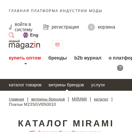
ГЛАВНАЯ ПЛАТФОРМА ИНДУСТРИИ МОДЫ
войти
в
регистрация
корзина
0
систему
Eng
поиск
купить оптом
бренды
b2b журнал
о платфо
?
каталог товаров
витрины брендов
услуги
главная
|
витрины брендов
|
MIRAMI
|
каталог
|
Платье M23SGVI050010
КАТАЛОГ MIRAMI