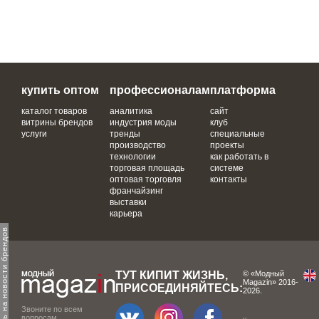
купить оптом
профессионалам
платформа
каталог товаров
аналитика
сайт
витрины брендов
индустрия моды
клуб
услуги
тренды
специальные
производство
проекты
технологии
как работать в
торговая площадь
системе
оптовая торговля
контакты
франчайзинг
выставки
карьера
одпишитесь на новости брендов
ТУТ КИПИТ ЖИЗНЬ,
© «Модный
Magazin» 2016-
ПРИСОЕДИНЯЙТЕСЬ:
2026.
Звоните по всем
вопросам