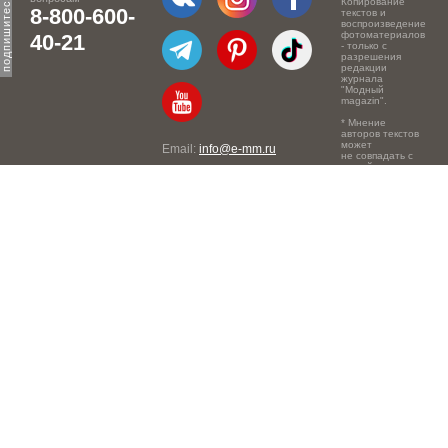
Копирование
8-800-600-
текстов и
воспроизведение
фотоматериалов
40-21
- только с
разрешения
редакции
журнала
"Модный
magazin".
* Мнение
авторов текстов
может
Email:
info@e-mm.ru
не совпадать с
точкой зрения
Адреса:
редакции.
Россия, г. Москва, 105066,
Токмаков переулок, дом №
16, строение 2, телефон:
+7-903-140-03-57
Россия, г. Санкт-Петербург,
191186, Офисный центр
"Казанский", Казанская ул,
7, телефон: 8-800-600-40-
21
Россия, г. Краснодар,
105066, Офисный центр
"Кутузовский", Северная
ул., 490, телефон: 8-800-
600-40-21