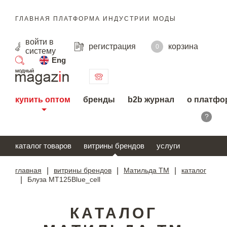
ГЛАВНАЯ ПЛАТФОРМА ИНДУСТРИИ МОДЫ
войти
в
регистрация
корзина
0
систему
Eng
поиск
купить оптом
бренды
b2b журнал
о платфо
?
каталог товаров
витрины брендов
услуги
главная
|
витрины брендов
|
Матильда ТМ
|
каталог
|
Блуза MT125Blue_cell
КАТАЛОГ