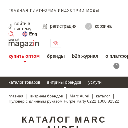
ГЛАВНАЯ ПЛАТФОРМА ИНДУСТРИИ МОДЫ
войти
в
регистрация
корзина
0
систему
Eng
поиск
купить оптом
бренды
b2b журнал
о платфо
?
каталог товаров
витрины брендов
услуги
главная
|
витрины брендов
|
Marc Aurel
|
каталог
|
Пуловер с длинным рукавом Purple Party 6222 1000 92522
КАТАЛОГ MARC