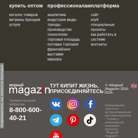
купить оптом
профессионалам
платформа
каталог товаров
аналитика
сайт
витрины брендов
индустрия моды
клуб
услуги
тренды
специальные
производство
проекты
технологии
как работать в
торговая площадь
системе
оптовая торговля
контакты
франчайзинг
выставки
карьера
одпишитесь на новости брендов
ТУТ КИПИТ ЖИЗНЬ,
© «Модный
Magazin» 2016-
ПРИСОЕДИНЯЙТЕСЬ:
2026.
Звоните по всем
вопросам
Копирование
8-800-600-
текстов и
воспроизведение
фотоматериалов
40-21
- только с
разрешения
редакции
журнала
"Модный
magazin".