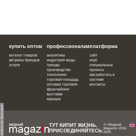
купить оптом
профессионалам
платформа
каталог товаров
аналитика
сайт
витрины брендов
индустрия моды
клуб
услуги
тренды
специальные
производство
проекты
технологии
как работать в
торговая площадь
системе
оптовая торговля
контакты
франчайзинг
выставки
карьера
одпишитесь на новости брендов
ТУТ КИПИТ ЖИЗНЬ,
© «Модный
Magazin» 2016-
ПРИСОЕДИНЯЙТЕСЬ:
2026.