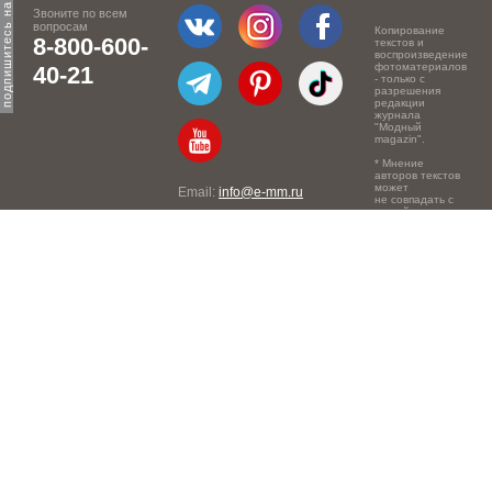
Звоните по всем
вопросам
Копирование
8-800-600-
текстов и
воспроизведение
фотоматериалов
40-21
- только с
разрешения
редакции
журнала
"Модный
magazin".
* Мнение
авторов текстов
может
Email:
info@e-mm.ru
не совпадать с
точкой зрения
Адреса:
редакции.
Россия, г. Москва, 105066,
Токмаков переулок, дом №
16, строение 2, телефон:
+7-903-140-03-57
Россия, г. Санкт-Петербург,
191186, Офисный центр
"Казанский", Казанская ул,
7, телефон: 8-800-600-40-
21
Россия, г. Краснодар,
105066, Офисный центр
"Кутузовский", Северная