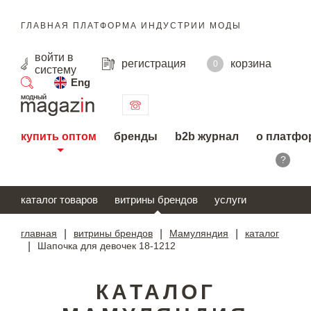
ГЛАВНАЯ ПЛАТФОРМА ИНДУСТРИИ МОДЫ
войти
в
регистрация
корзина
0
систему
Eng
поиск
купить оптом
бренды
b2b журнал
о платфо
?
каталог товаров
витрины брендов
услуги
главная
|
витрины брендов
|
Мамуляндия
|
каталог
|
Шапочка для девочек 18-1212
КАТАЛОГ