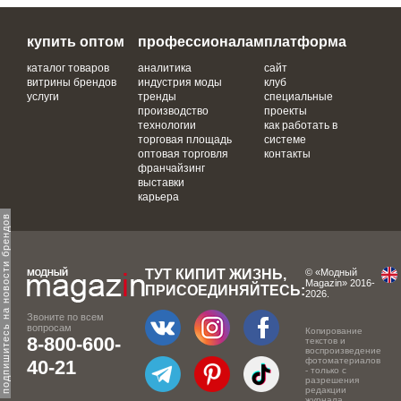
купить оптом
профессионалам
платформа
каталог товаров
аналитика
сайт
витрины брендов
индустрия моды
клуб
услуги
тренды
специальные
производство
проекты
технологии
как работать в
торговая площадь
системе
оптовая торговля
контакты
франчайзинг
выставки
карьера
одпишитесь на новости брендов
ТУТ КИПИТ ЖИЗНЬ,
© «Модный
Magazin» 2016-
ПРИСОЕДИНЯЙТЕСЬ:
2026.
Звоните по всем
вопросам
Копирование
8-800-600-
текстов и
воспроизведение
фотоматериалов
40-21
- только с
разрешения
редакции
журнала