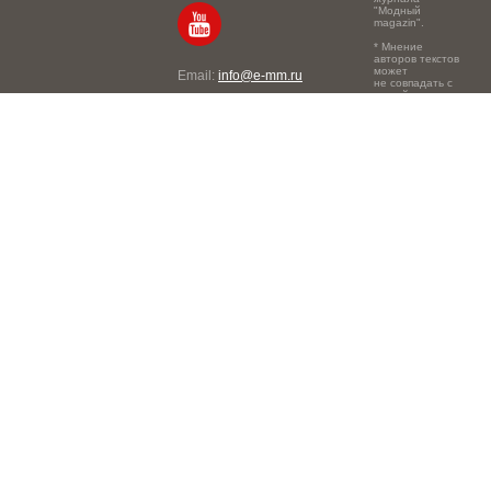
"Модный
magazin".
* Мнение
авторов текстов
может
Email:
info@e-mm.ru
не совпадать с
точкой зрения
Адреса:
редакции.
Россия, г. Москва, 105066,
Токмаков переулок, дом №
16, строение 2, телефон:
+7-903-140-03-57
Россия, г. Санкт-Петербург,
191186, Офисный центр
"Казанский", Казанская ул,
7, телефон: 8-800-600-40-
21
Россия, г. Краснодар,
105066, Офисный центр
"Кутузовский", Северная
ул., 490, телефон: 8-800-
600-40-21
Россия, г. Нижний
Новгород, 603105,
Офисный центр "London",
Ошарская, 77А, телефон: