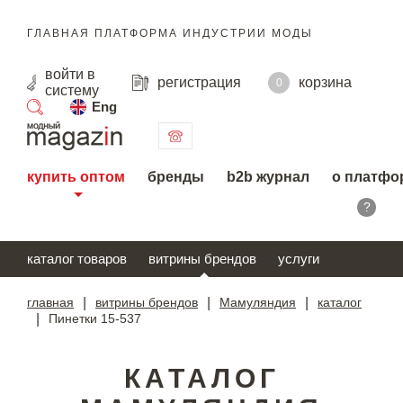
ГЛАВНАЯ ПЛАТФОРМА ИНДУСТРИИ МОДЫ
войти
в
регистрация
корзина
0
систему
Eng
поиск
купить оптом
бренды
b2b журнал
о платфо
?
каталог товаров
витрины брендов
услуги
главная
|
витрины брендов
|
Мамуляндия
|
каталог
|
Пинетки 15-537
КАТАЛОГ