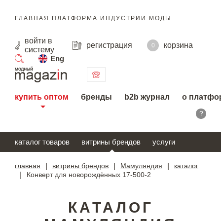
ГЛАВНАЯ ПЛАТФОРМА ИНДУСТРИИ МОДЫ
войти
в
регистрация
корзина
0
систему
Eng
поиск
купить оптом
бренды
b2b журнал
о платфо
?
каталог товаров
витрины брендов
услуги
главная
|
витрины брендов
|
Мамуляндия
|
каталог
|
Конверт для новорождённых 17-500-2
КАТАЛОГ