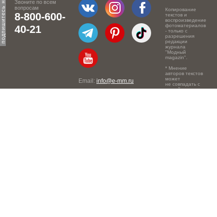
Звоните по всем
вопросам
Копирование
8-800-600-
текстов и
воспроизведение
фотоматериалов
40-21
- только с
разрешения
редакции
журнала
"Модный
magazin".
* Мнение
авторов текстов
может
Email:
info@e-mm.ru
не совпадать с
точкой зрения
Адреса:
редакции.
Россия, г. Москва, 105066,
Токмаков переулок, дом №
16, строение 2, телефон:
+7-903-140-03-57
Россия, г. Санкт-Петербург,
191186, Офисный центр
"Казанский", Казанская ул,
7, телефон: 8-800-600-40-
21
Россия, г. Краснодар,
105066, Офисный центр
"Кутузовский", Северная
ул., 490, телефон: 8-800-