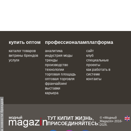
купить оптом
профессионалам
платформа
каталог товаров
аналитика
сайт
витрины брендов
индустрия моды
клуб
услуги
тренды
специальные
производство
проекты
технологии
как работать в
торговая площадь
системе
оптовая торговля
контакты
франчайзинг
выставки
карьера
одпишитесь на новости брендов
ТУТ КИПИТ ЖИЗНЬ,
© «Модный
Magazin» 2016-
ПРИСОЕДИНЯЙТЕСЬ:
2026.