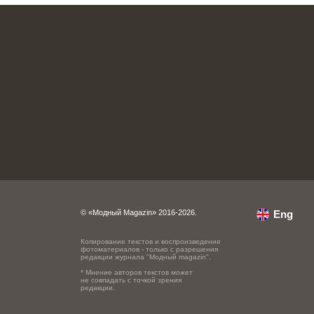
© «Модный Magazin» 2016-2026.
Eng
Копирование текстов и воспроизведение
фотоматериалов - только с разрешения
редакции журнала "Модный magazin".
* Мнение авторов текстов может
не совпадать с точкой зрения
редакции.