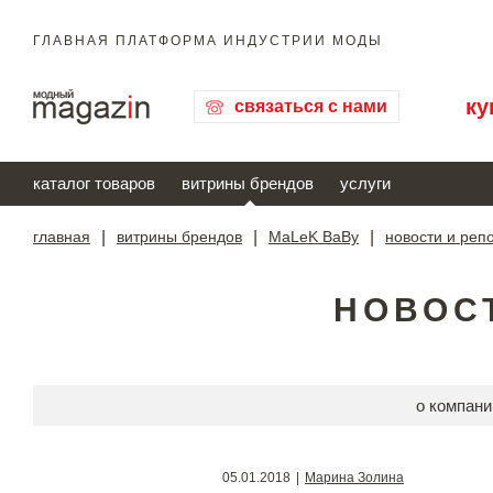
ГЛАВНАЯ ПЛАТФОРМА ИНДУСТРИИ МОДЫ
ку
связаться с нами
каталог товаров
витрины брендов
услуги
главная
|
витрины брендов
|
MaLeK BaBy
|
новости и реп
НОВОС
о компани
05.01.2018
|
Марина Золина