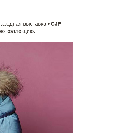
народная выставка
«CJF –
ою коллекцию.