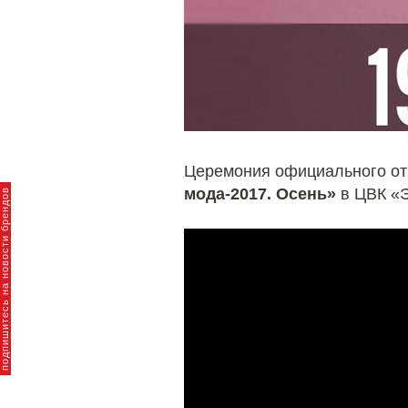
Церемония официального о
мода-2017. Осень»
в ЦВК «Э
пишитесь на новости брендов