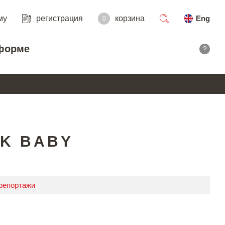
му
регистрация
корзина
Eng
0
поиск
форме
?
K BABY
 репортажи