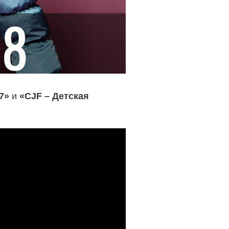
7»
и
«CJF – Детская