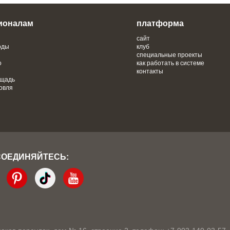
ионалам
платформа
сайт
оды
клуб
специальные проекты
о
как работать в системе
контакты
ощадь
овля
СОЕДИНЯЙТЕСЬ: