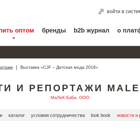
войти
в систе
пить оптом
бренды
b2b журнал
о плат
ортажи
|
Выставка «CJF – Детская мода 2018»
ТИ И РЕПОРТАЖИ MALE
МаЛеК-БэБи, ООО
и
каталог
условия сотрудничества
look book
новости и