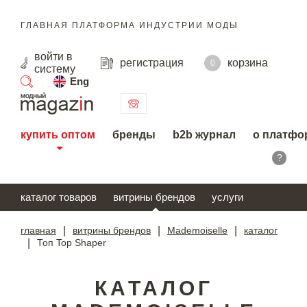
ГЛАВНАЯ ПЛАТФОРМА ИНДУСТРИИ МОДЫ
войти
в
регистрация
корзина
0
систему
Eng
поиск
купить оптом
бренды
b2b журнал
о платфо
?
каталог товаров
витрины брендов
услуги
главная
|
витрины брендов
|
Mademoiselle
|
каталог
|
Топ Top Shaper
КАТАЛОГ