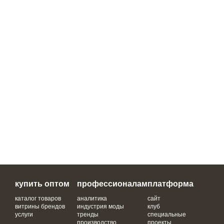
купить оптом
профессионалам
платформа
каталог товаров
аналитика
сайт
витрины брендов
индустрия моды
клуб
услуги
тренды
специальные
производство
проекты