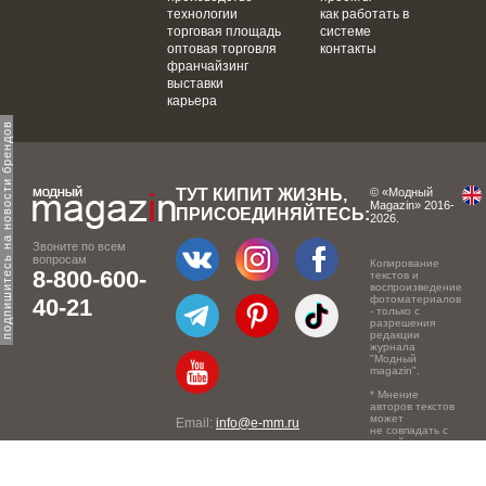
технологии
как работать в
торговая площадь
системе
оптовая торговля
контакты
франчайзинг
выставки
карьера
одпишитесь на новости брендов
ТУТ КИПИТ ЖИЗНЬ,
© «Модный
Magazin» 2016-
ПРИСОЕДИНЯЙТЕСЬ:
2026.
Звоните по всем
вопросам
Копирование
8-800-600-
текстов и
воспроизведение
фотоматериалов
40-21
- только с
разрешения
редакции
журнала
"Модный
magazin".
* Мнение
авторов текстов
может
Email:
info@e-mm.ru
не совпадать с
точкой зрения
Адреса:
редакции.
Россия, г. Москва, 105066,