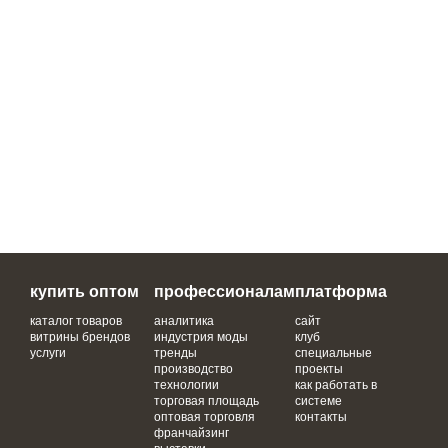
купить оптом
профессионалам
платформа
каталог товаров
аналитика
сайт
витрины брендов
индустрия моды
клуб
услуги
тренды
специальные
производство
проекты
технологии
как работать в
торговая площадь
системе
оптовая торговля
контакты
франчайзинг