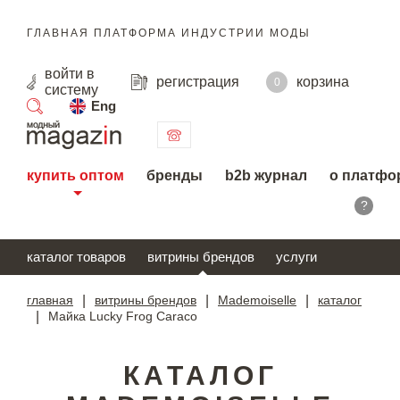
ГЛАВНАЯ ПЛАТФОРМА ИНДУСТРИИ МОДЫ
войти
в
регистрация
корзина
0
систему
Eng
поиск
купить оптом
бренды
b2b журнал
о платфо
?
каталог товаров
витрины брендов
услуги
главная
|
витрины брендов
|
Mademoiselle
|
каталог
|
Майка Lucky Frog Caraco
КАТАЛОГ