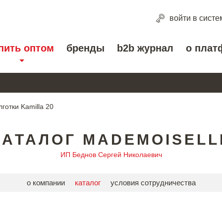
войти
в систе
пить оптом
бренды
b2b журнал
о плат
лготки Kamilla 20
КАТАЛОГ MADEMOISELL
ИП Беднов Сергей Николаевич
о компании
каталог
условия сотрудничества