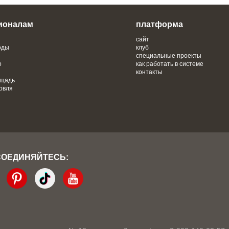
ионалам
платформа
сайт
оды
клуб
специальные проекты
о
как работать в системе
контакты
ощадь
овля
СОЕДИНЯЙТЕСЬ: