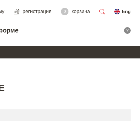
му
регистрация
корзина
Eng
0
поиск
форме
?
E