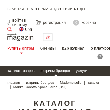
ГЛАВНАЯ ПЛАТФОРМА ИНДУСТРИИ МОДЫ
войти
в
регистрация
корзина
0
систему
Eng
поиск
купить оптом
бренды
b2b журнал
о платфо
?
каталог товаров
витрины брендов
услуги
главная
|
витрины брендов
|
Mademoiselle
|
каталог
|
Майка Canotta Spalla Larga (Bell)
КАТАЛОГ