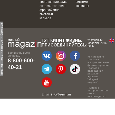
торговая площадь
системе
оптовая торговля
контакты
франчайзинг
выставки
карьера
одпишитесь на новости брендов
ТУТ КИПИТ ЖИЗНЬ,
© «Модный
Magazin» 2016-
ПРИСОЕДИНЯЙТЕСЬ:
2026.
Звоните по всем
вопросам
Копирование
8-800-600-
текстов и
воспроизведение
фотоматериалов
40-21
- только с
разрешения
редакции
журнала
"Модный
magazin".
* Мнение
авторов текстов
может
Email:
info@e-mm.ru
не совпадать с
точкой зрения
Адреса:
редакции.
Россия, г. Москва, 105066,
Токмаков переулок, дом №