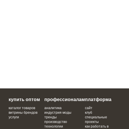
купить оптом
профессионалам
платформа
каталог товаров
аналитика
сайт
витрины брендов
индустрия моды
клуб
услуги
тренды
специальные
производство
проекты
технологии
как работать в