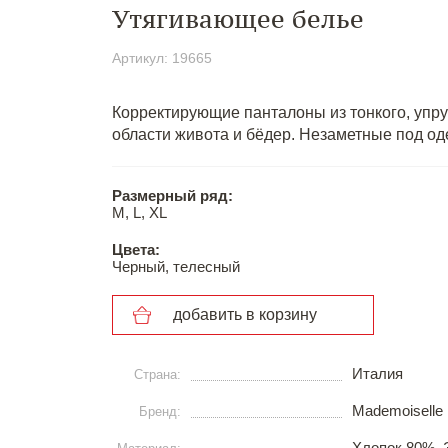
Утягивающее белье
Артикул: 19665
Корректирующие панталоны из тонкого, упруг
области живота и бёдер. Незаметные под о
Размерный ряд:
M, L, XL
Цвета:
Черный, телесный
добавить в корзину
Италия
Страна:
Mademoiselle
Бренд:
Хлопок 80%, 