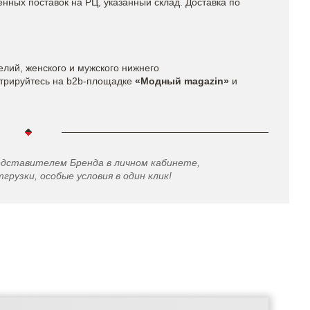
енных поставок на РЦ, указанный склад. Доставка по
елий, женского и мужского нижнего
трируйтесь на b2b-площадке
«Модный magazin»
и
едставителем Бренда в личном кабинете,
грузки, особые условия в один клик!