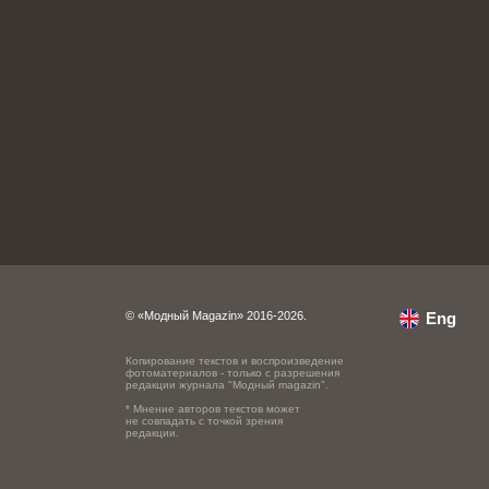
© «Модный Magazin» 2016-2026.
Eng
Копирование текстов и воспроизведение
фотоматериалов - только с разрешения
редакции журнала "Модный magazin".
* Мнение авторов текстов может
не совпадать с точкой зрения
редакции.