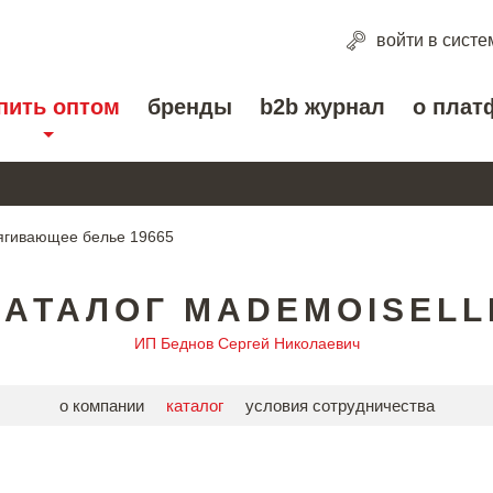
войти
в систе
пить оптом
бренды
b2b журнал
о плат
ягивающее белье 19665
КАТАЛОГ MADEMOISELL
ИП Беднов Сергей Николаевич
о компании
каталог
условия сотрудничества