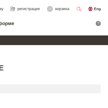
му
регистрация
корзина
Eng
0
поиск
форме
?
E