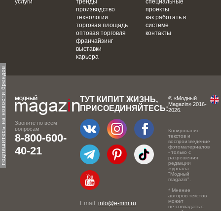
услуги
тренды
специальные
производство
проекты
технологии
как работать в
торговая площадь
системе
оптовая торговля
контакты
франчайзинг
выставки
карьера
одпишитесь на новости брендов
ТУТ КИПИТ ЖИЗНЬ,
© «Модный
Magazin» 2016-
ПРИСОЕДИНЯЙТЕСЬ:
2026.
Звоните по всем
вопросам
Копирование
8-800-600-
текстов и
воспроизведение
фотоматериалов
40-21
- только с
разрешения
редакции
журнала
"Модный
magazin".
* Мнение
авторов текстов
может
Email:
info@e-mm.ru
не совпадать с
точкой зрения
Адреса:
редакции.