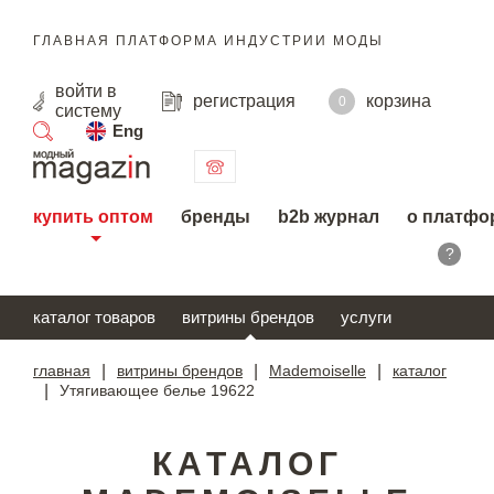
ГЛАВНАЯ ПЛАТФОРМА ИНДУСТРИИ МОДЫ
войти
в
регистрация
корзина
0
систему
Eng
поиск
купить оптом
бренды
b2b журнал
о платфо
?
каталог товаров
витрины брендов
услуги
главная
|
витрины брендов
|
Mademoiselle
|
каталог
|
Утягивающее белье 19622
КАТАЛОГ