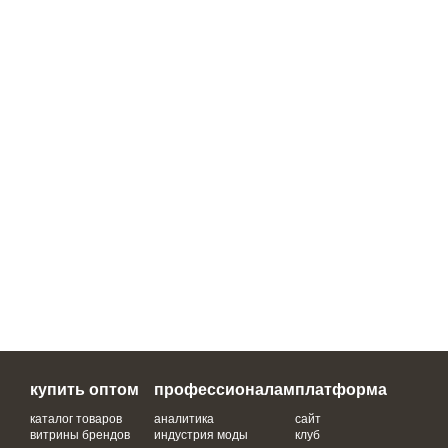
купить оптом
профессионалам
платформа
каталог товаров
аналитика
сайт
витрины брендов
индустрия моды
клуб