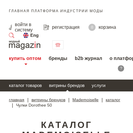
ГЛАВНАЯ ПЛАТФОРМА ИНДУСТРИИ МОДЫ
войти
в
регистрация
корзина
0
систему
Eng
поиск
купить оптом
бренды
b2b журнал
о платфо
?
каталог товаров
витрины брендов
услуги
главная
|
витрины брендов
|
Mademoiselle
|
каталог
|
Чулки Dorothee 50
КАТАЛОГ