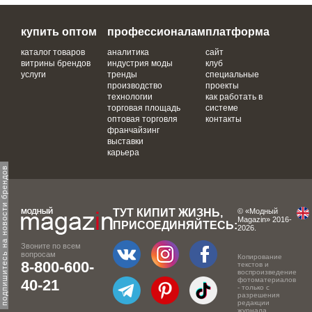
купить оптом
профессионалам
платформа
каталог товаров
аналитика
сайт
витрины брендов
индустрия моды
клуб
услуги
тренды
специальные
производство
проекты
технологии
как работать в
торговая площадь
системе
оптовая торговля
контакты
франчайзинг
выставки
карьера
одпишитесь на новости брендов
ТУТ КИПИТ ЖИЗНЬ,
© «Модный
Magazin» 2016-
ПРИСОЕДИНЯЙТЕСЬ:
2026.
Звоните по всем
вопросам
Копирование
8-800-600-
текстов и
воспроизведение
фотоматериалов
40-21
- только с
разрешения
редакции
журнала