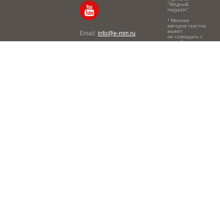
"Модный
magazin".
* Мнение
авторов текстов
может
Email:
info@e-mm.ru
не совпадать с
точкой зрения
Адреса:
редакции.
Россия, г. Москва, 105066,
Токмаков переулок, дом №
16, строение 2, телефон:
+7-903-140-03-57
Россия, г. Санкт-Петербург,
191186, Офисный центр
"Казанский", Казанская ул,
7, телефон: 8-800-600-40-
21
Россия, г. Краснодар,
105066, Офисный центр
"Кутузовский", Северная
ул., 490, телефон: 8-800-
600-40-21
Россия, г. Нижний
Новгород, 603105,
Офисный центр "London",
Ошарская, 77А, телефон: