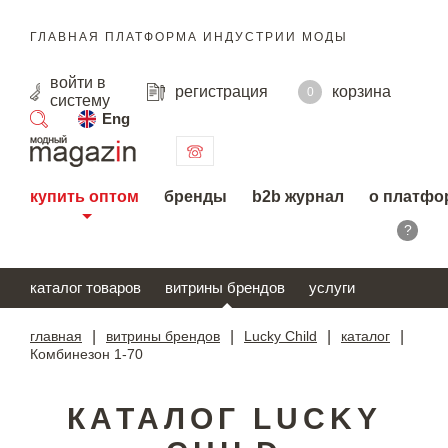
ГЛАВНАЯ ПЛАТФОРМА ИНДУСТРИИ МОДЫ
войти
в
регистрация
корзина
0
систему
Eng
поиск
купить оптом
бренды
b2b журнал
о платфо
?
каталог товаров
витрины брендов
услуги
главная
|
витрины брендов
|
Lucky Child
|
каталог
|
Комбинезон 1-70
КАТАЛОГ LUCKY