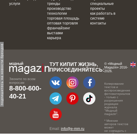
услуги
тренды
специальные
производство
проекты
технологии
как работать в
торговая площадь
системе
оптовая торговля
контакты
франчайзинг
выставки
карьера
одпишитесь на новости брендов
ТУТ КИПИТ ЖИЗНЬ,
© «Модный
Magazin» 2016-
ПРИСОЕДИНЯЙТЕСЬ:
2026.
Звоните по всем
вопросам
Копирование
8-800-600-
текстов и
воспроизведение
фотоматериалов
40-21
- только с
разрешения
редакции
журнала
"Модный
magazin".
* Мнение
авторов текстов
может
Email:
info@e-mm.ru
не совпадать с
точкой зрения
Адреса: