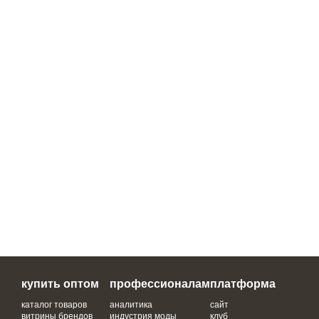
купить оптом
профессионалам
платформа
каталог товаров
аналитика
сайт
витрины брендов
индустрия моды
клуб