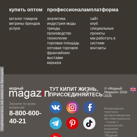
купить оптом
профессионалам
платформа
каталог товаров
аналитика
сайт
витрины брендов
индустрия моды
клуб
услуги
тренды
специальные
производство
проекты
технологии
как работать в
торговая площадь
системе
оптовая торговля
контакты
франчайзинг
выставки
карьера
одпишитесь на новости брендов
ТУТ КИПИТ ЖИЗНЬ,
© «Модный
Magazin» 2016-
ПРИСОЕДИНЯЙТЕСЬ:
2026.
Звоните по всем
вопросам
Копирование
8-800-600-
текстов и
воспроизведение
фотоматериалов
40-21
- только с
разрешения
редакции
журнала
"Модный