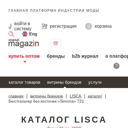
ГЛАВНАЯ ПЛАТФОРМА ИНДУСТРИИ МОДЫ
войти
в
регистрация
корзина
0
систему
Eng
поиск
купить оптом
бренды
b2b журнал
о платфо
?
каталог товаров
витрины брендов
услуги
главная
|
витрины брендов
|
LISCA
|
каталог
|
Бюстгальтер без косточек «Simona» 721
КАТАЛОГ LISCA