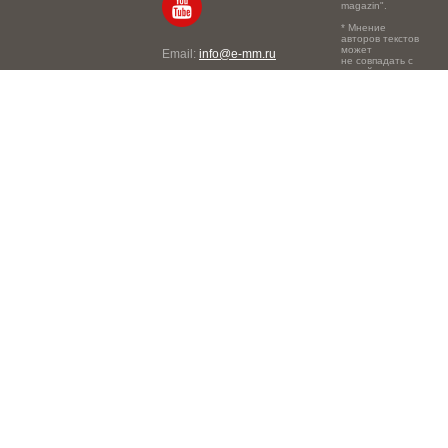
magazin".
* Мнение
авторов текстов
может
Email:
info@e-mm.ru
не совпадать с
точкой зрения
Адреса:
редакции.
Россия, г. Москва, 105066,
Токмаков переулок, дом №
16, строение 2, телефон:
+7-903-140-03-57
Россия, г. Санкт-Петербург,
191186, Офисный центр
"Казанский", Казанская ул,
7, телефон: 8-800-600-40-
21
Россия, г. Краснодар,
105066, Офисный центр
"Кутузовский", Северная
ул., 490, телефон: 8-800-
600-40-21
Россия, г. Нижний
Новгород, 603105,
Офисный центр "London",
Ошарская, 77А, телефон:
8-800-600-40-21