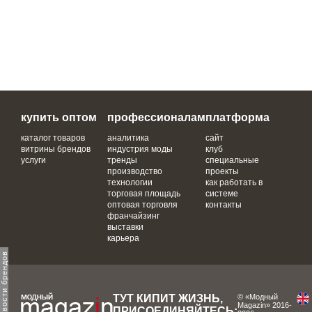
купить оптом
профессионалам
платформа
каталог товаров
аналитика
сайт
витрины брендов
индустрия моды
клуб
услуги
тренды
специальные
производство
проекты
технологии
как работать в
торговая площадь
системе
оптовая торговля
контакты
франчайзинг
выставки
карьера
ТУТ КИПИТ ЖИЗНЬ,
© «Модный
Magazin» 2016-
ПРИСОЕДИНЯЙТЕСЬ: