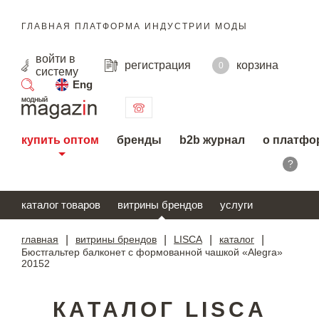
ГЛАВНАЯ ПЛАТФОРМА ИНДУСТРИИ МОДЫ
войти
в
регистрация
корзина
0
систему
Eng
поиск
купить оптом
бренды
b2b журнал
о платфо
?
каталог товаров
витрины брендов
услуги
главная
|
витрины брендов
|
LISCA
|
каталог
|
Бюстгальтер балконет с формованной чашкой «Alegra»
20152
КАТАЛОГ LISCA