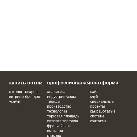
купить оптом
профессионалам
платформа
каталог товаров
аналитика
сайт
витрины брендов
индустрия моды
клуб
услуги
тренды
специальные
производство
проекты
технологии
как работать в
торговая площадь
системе
оптовая торговля
контакты
франчайзинг
выставки
карьера