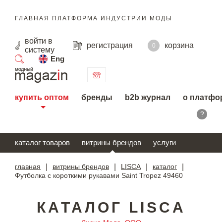
ГЛАВНАЯ ПЛАТФОРМА ИНДУСТРИИ МОДЫ
войти
в
регистрация
корзина
0
систему
Eng
поиск
купить оптом
бренды
b2b журнал
о платфо
?
каталог товаров
витрины брендов
услуги
главная
|
витрины брендов
|
LISCA
|
каталог
|
Футболка с короткими рукавами Saint Tropez 49460
КАТАЛОГ LISCA