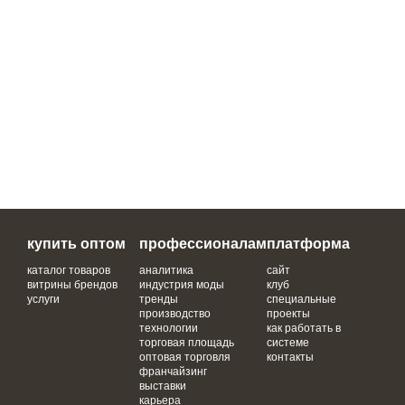
купить оптом
профессионалам
платформа
каталог товаров
аналитика
сайт
витрины брендов
индустрия моды
клуб
услуги
тренды
специальные
производство
проекты
технологии
как работать в
торговая площадь
системе
оптовая торговля
контакты
франчайзинг
выставки
карьера