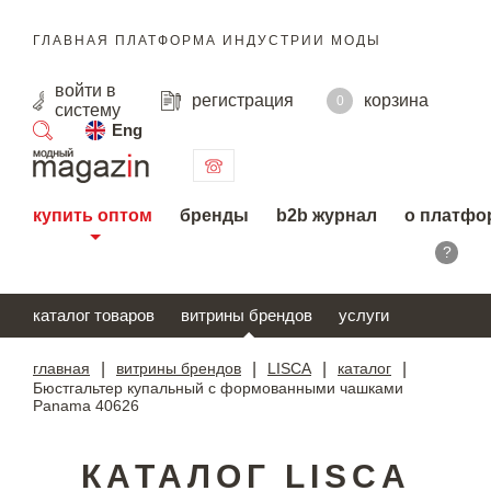
ГЛАВНАЯ ПЛАТФОРМА ИНДУСТРИИ МОДЫ
войти
в
регистрация
корзина
0
систему
Eng
поиск
купить оптом
бренды
b2b журнал
о платфо
?
каталог товаров
витрины брендов
услуги
главная
|
витрины брендов
|
LISCA
|
каталог
|
Бюстгальтер купальный с формованными чашками
Panama 40626
КАТАЛОГ LISCA