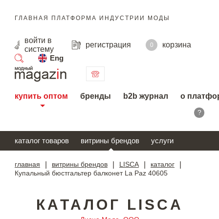
ГЛАВНАЯ ПЛАТФОРМА ИНДУСТРИИ МОДЫ
войти
в
регистрация
корзина
0
систему
Eng
поиск
купить оптом
бренды
b2b журнал
о платфо
?
каталог товаров
витрины брендов
услуги
главная
|
витрины брендов
|
LISCA
|
каталог
|
Купальный бюстгальтер балконет La Paz 40605
КАТАЛОГ LISCA