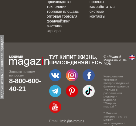
производство
проекты
технологии
как работать в
торговая площадь
системе
оптовая торговля
контакты
франчайзинг
выставки
карьера
одпишитесь на новости брендов
ТУТ КИПИТ ЖИЗНЬ,
© «Модный
Magazin» 2016-
ПРИСОЕДИНЯЙТЕСЬ:
2026.
Звоните по всем
вопросам
Копирование
8-800-600-
текстов и
воспроизведение
фотоматериалов
40-21
- только с
разрешения
редакции
журнала
"Модный
magazin".
* Мнение
авторов текстов
может
Email:
info@e-mm.ru
не совпадать с
точкой зрения
Адреса:
редакции.