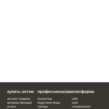
купить оптом
профессионалам
платформа
каталог товаров
аналитика
сайт
витрины брендов
индустрия моды
клуб
услуги
тренды
специальные