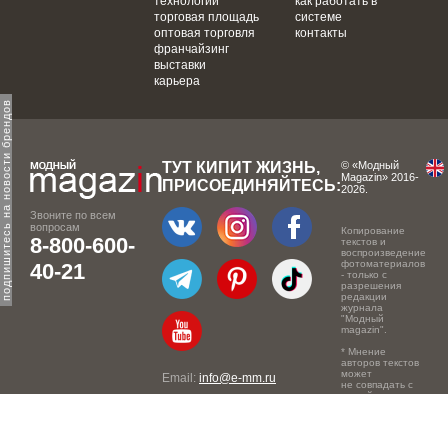
технологии
как работать в
торговая площадь
системе
оптовая торговля
контакты
франчайзинг
выставки
карьера
одпишитесь на новости брендов
ТУТ КИПИТ ЖИЗНЬ,
© «Модный
Magazin» 2016-
ПРИСОЕДИНЯЙТЕСЬ:
2026.
Звоните по всем
вопросам
Копирование
8-800-600-
текстов и
воспроизведение
фотоматериалов
40-21
- только с
разрешения
редакции
журнала
"Модный
magazin".
* Мнение
авторов текстов
может
Email:
info@e-mm.ru
не совпадать с
точкой зрения
Адреса:
редакции.
Россия, г. Москва, 105066,