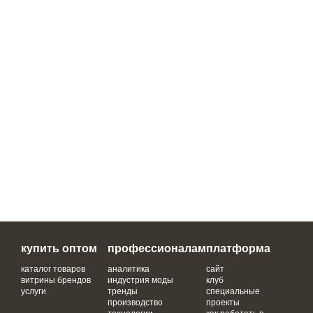
купить оптом
профессионалам
платформа
каталог товаров
аналитика
сайт
витрины брендов
индустрия моды
клуб
услуги
тренды
специальные
производство
проекты