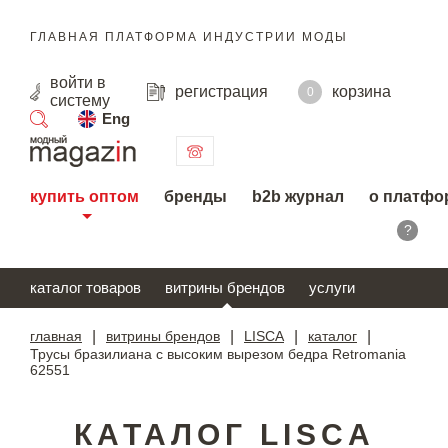
ГЛАВНАЯ ПЛАТФОРМА ИНДУСТРИИ МОДЫ
войти
в
регистрация
корзина
0
систему
Eng
поиск
купить оптом
бренды
b2b журнал
о платфо
?
каталог товаров
витрины брендов
услуги
главная
|
витрины брендов
|
LISCA
|
каталог
|
Трусы бразилиана с высоким вырезом бедра Retromania
62551
КАТАЛОГ LISCA