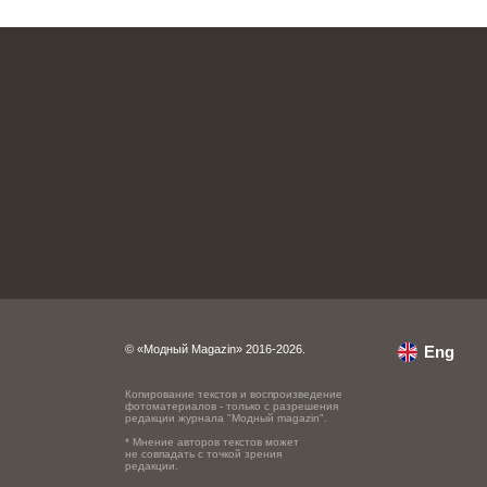
© «Модный Magazin» 2016-2026.
Eng
Копирование текстов и воспроизведение
фотоматериалов - только с разрешения
редакции журнала "Модный magazin".
* Мнение авторов текстов может
не совпадать с точкой зрения
редакции.