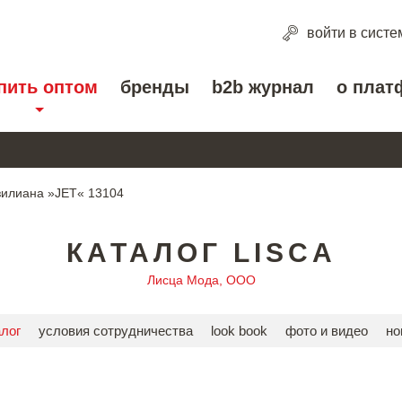
войти
в систе
пить оптом
бренды
b2b журнал
о плат
зилиана »JET« 13104
КАТАЛОГ LISCA
Лисца Мода, ООО
алог
условия сотрудничества
look book
фото и видео
но