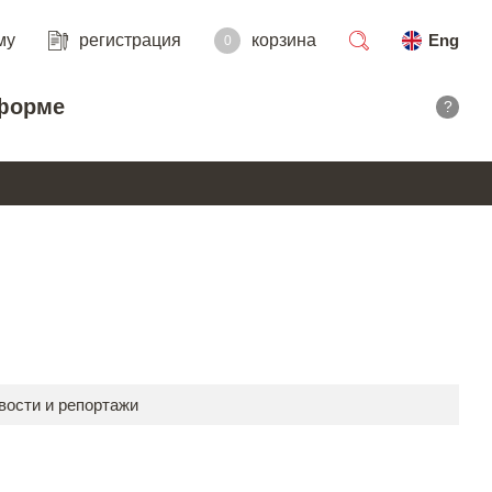
му
регистрация
корзина
Eng
0
поиск
форме
?
вости и репортажи