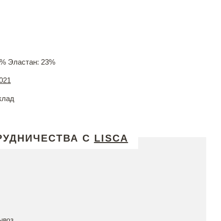
% Эластан: 23%
021
клад
РУДНИЧЕСТВА С
LISCA
ывоз