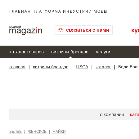
ГЛАВНАЯ ПЛАТФОРМА ИНДУСТРИИ МОДЫ
ку
связаться с нами
каталог товаров
витрины брендов
услуги
главная
|
витрины брендов
|
LISCA
|
каталог
|
Боди Бра
о компании
кат
БЕЛЬЕ
|
ЖЕНСКОЕ
|
МАЙКИ