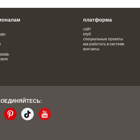
ионалам
платформа
сайт
оды
клуб
специальные проекты
о
как работать в системе
контакты
ощадь
овля
СОЕДИНЯЙТЕСЬ: