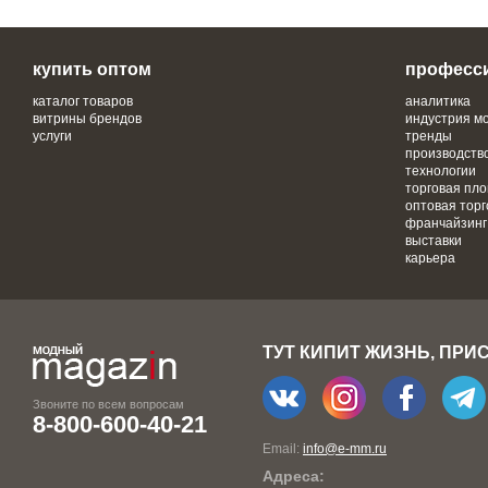
купить оптом
професс
каталог товаров
аналитика
витрины брендов
индустрия м
услуги
тренды
производств
технологии
торговая пл
оптовая торг
франчайзинг
выставки
карьера
ТУТ КИПИТ ЖИЗНЬ, ПРИ
Звоните по всем вопросам
8-800-600-40-21
Email:
info@e-mm.ru
Адреса: