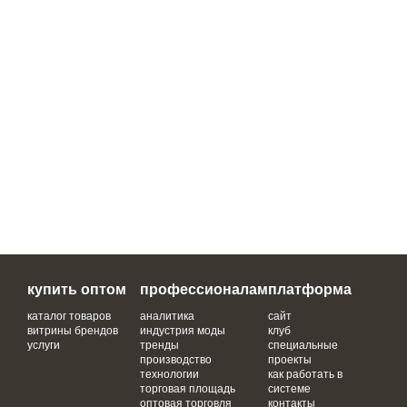
купить оптом
профессионалам
платформа
каталог товаров
аналитика
сайт
витрины брендов
индустрия моды
клуб
услуги
тренды
специальные
производство
проекты
технологии
как работать в
торговая площадь
системе
оптовая торговля
контакты