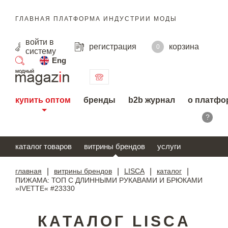
ГЛАВНАЯ ПЛАТФОРМА ИНДУСТРИИ МОДЫ
войти
в
регистрация
корзина
0
систему
Eng
поиск
купить оптом
бренды
b2b журнал
о платфо
?
каталог товаров
витрины брендов
услуги
главная
|
витрины брендов
|
LISCA
|
каталог
|
ПИЖАМА: ТОП С ДЛИННЫМИ РУКАВАМИ И БРЮКАМИ
»IVETTE« #23330
КАТАЛОГ LISCA