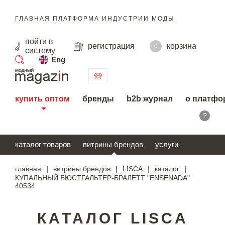
ГЛАВНАЯ ПЛАТФОРМА ИНДУСТРИИ МОДЫ
войти
в
регистрация
корзина
0
систему
Eng
поиск
купить оптом
бренды
b2b журнал
о платфо
?
каталог товаров
витрины брендов
услуги
главная
|
витрины брендов
|
LISCA
|
каталог
|
КУПАЛЬНЫЙ БЮСТГАЛЬТЕР-БРАЛЕТТ "ENSENADA"
40534
КАТАЛОГ LISCA