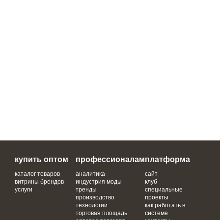
купить оптом
профессионалам
платформа
каталог товаров
аналитика
сайт
витрины брендов
индустрия моды
клуб
услуги
тренды
специальные
производство
проекты
технологии
как работать в
торговая площадь
системе