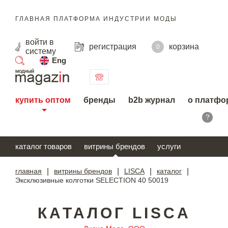
ГЛАВНАЯ ПЛАТФОРМА ИНДУСТРИИ МОДЫ
войти
в
регистрация
корзина
0
систему
Eng
поиск
купить оптом
бренды
b2b журнал
о платфо
?
каталог товаров
витрины брендов
услуги
главная
|
витрины брендов
|
LISCA
|
каталог
|
Эксклюзивные колготки SELECTION 40 50019
КАТАЛОГ LISCA