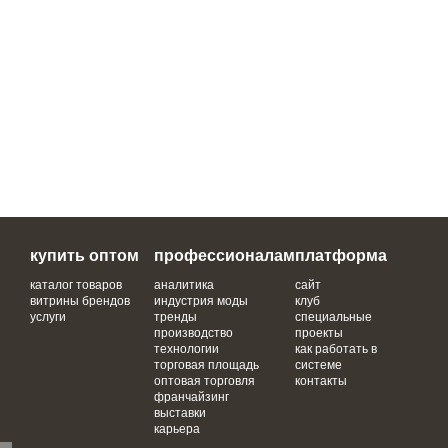
купить оптом
профессионалам
платформа
каталог товаров
аналитика
сайт
витрины брендов
индустрия моды
клуб
услуги
тренды
специальные
производство
проекты
технологии
как работать в
торговая площадь
системе
оптовая торговля
контакты
франчайзинг
выставки
карьера