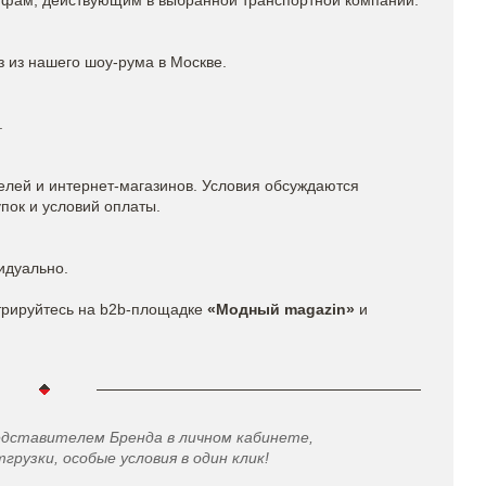
ифам, действующим в выбранной транспортной компании.
з из нашего шоу-рума в Москве.
.
елей и интернет-магазинов. Условия обсуждаются
пок и условий оплаты.
идуально.
трируйтесь на b2b-площадке
«Модный magazin»
и
едставителем Бренда в личном кабинете,
грузки, особые условия в один клик!