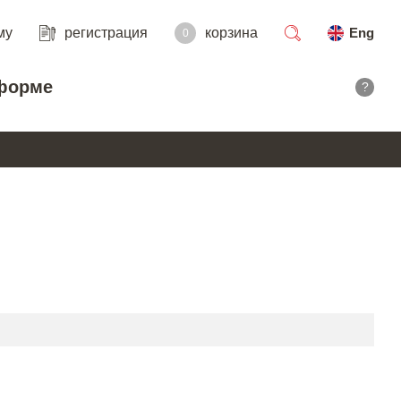
му
регистрация
корзина
Eng
0
поиск
форме
?