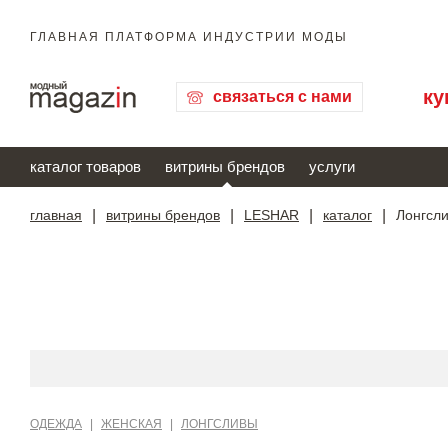
ГЛАВНАЯ ПЛАТФОРМА ИНДУСТРИИ МОДЫ
ку
связаться с нами
каталог товаров
витрины брендов
услуги
главная
|
витрины брендов
|
LESHAR
|
каталог
|
Лонгсл
ОДЕЖДА
|
ЖЕНСКАЯ
|
ЛОНГСЛИВЫ