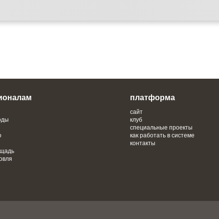
ионалам
платформа
сайт
оды
клуб
специальные проекты
о
как работать в системе
контакты
ощадь
овля