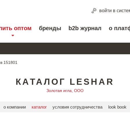
войти
в систе
пить оптом
бренды
b2b журнал
о плат
ив 151801
КАТАЛОГ LESHAR
Золотая игла, ООО
о компании
каталог
условия сотрудничества
look book