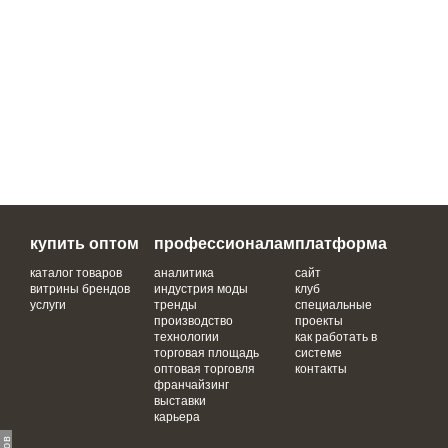
купить оптом
профессионалам
платформа
каталог товаров
аналитика
сайт
витрины брендов
индустрия моды
клуб
услуги
тренды
специальные
производство
проекты
технологии
как работать в
торговая площадь
системе
оптовая торговля
контакты
франчайзинг
выставки
карьера