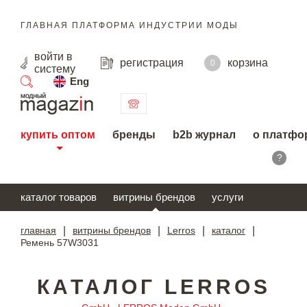
ГЛАВНАЯ ПЛАТФОРМА ИНДУСТРИИ МОДЫ
войти
в
регистрация
корзина
0
систему
Eng
поиск
купить оптом
бренды
b2b журнал
о платфо
?
каталог товаров
витрины брендов
услуги
главная
|
витрины брендов
|
Lerros
|
каталог
|
Ремень 57W3031
КАТАЛОГ LERROS