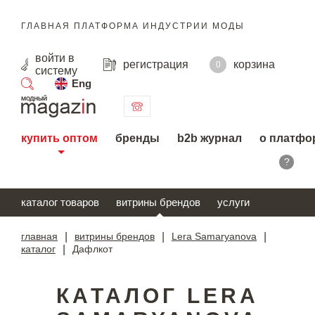
ГЛАВНАЯ ПЛАТФОРМА ИНДУСТРИИ МОДЫ
войти
в
регистрация
корзина
0
систему
Eng
поиск
купить оптом
бренды
b2b журнал
о платфо
?
каталог товаров
витрины брендов
услуги
главная
|
витрины брендов
|
Lera Samaryanova
|
каталог
|
Дафлкот
КАТАЛОГ LERA