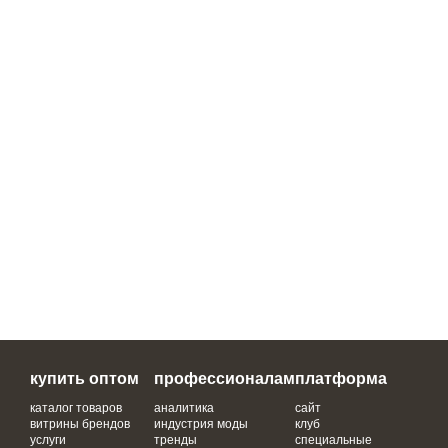
купить оптом
профессионалам
платформа
каталог товаров
аналитика
сайт
витрины брендов
индустрия моды
клуб
услуги
тренды
специальные