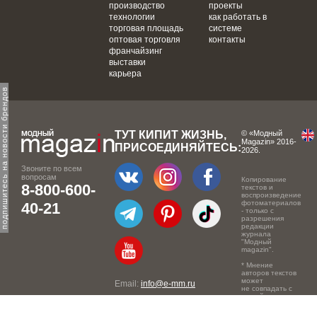
производство
проекты
технологии
как работать в
торговая площадь
системе
оптовая торговля
контакты
франчайзинг
выставки
карьера
одпишитесь на новости брендов
ТУТ КИПИТ ЖИЗНЬ,
© «Модный
Magazin» 2016-
ПРИСОЕДИНЯЙТЕСЬ:
2026.
Звоните по всем
вопросам
Копирование
8-800-600-
текстов и
воспроизведение
фотоматериалов
40-21
- только с
разрешения
редакции
журнала
"Модный
magazin".
* Мнение
авторов текстов
может
Email:
info@e-mm.ru
не совпадать с
точкой зрения
Адреса:
редакции.