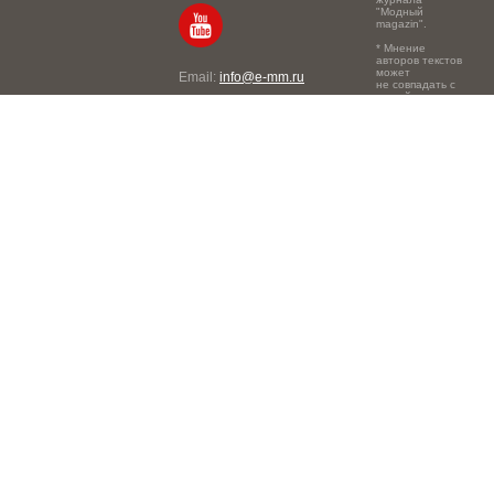
"Модный
magazin".
* Мнение
авторов текстов
может
Email:
info@e-mm.ru
не совпадать с
точкой зрения
Адреса:
редакции.
Россия, г. Москва, 105066,
Токмаков переулок, дом №
16, строение 2, телефон:
+7-903-140-03-57
Россия, г. Санкт-Петербург,
191186, Офисный центр
"Казанский", Казанская ул,
7, телефон: 8-800-600-40-
21
Россия, г. Краснодар,
105066, Офисный центр
"Кутузовский", Северная
ул., 490, телефон: 8-800-
600-40-21
Россия, г. Нижний
Новгород, 603105,
Офисный центр "London",
Ошарская, 77А, телефон: