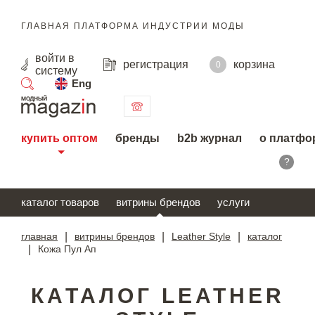
ГЛАВНАЯ ПЛАТФОРМА ИНДУСТРИИ МОДЫ
войти
в
регистрация
корзина
0
систему
Eng
поиск
купить оптом
бренды
b2b журнал
о платфо
?
каталог товаров
витрины брендов
услуги
главная
|
витрины брендов
|
Leather Style
|
каталог
|
Кожа Пул Ап
КАТАЛОГ LEATHER