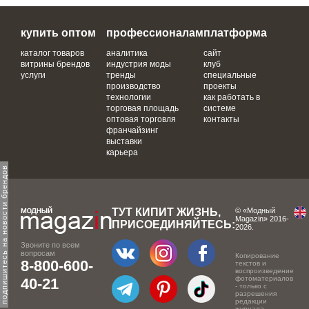
купить оптом
профессионалам
платформа
каталог товаров
аналитика
сайт
витрины брендов
индустрия моды
клуб
услуги
тренды
специальные
производство
проекты
технологии
как работать в
торговая площадь
системе
оптовая торговля
контакты
франчайзинг
выставки
карьера
одпишитесь на новости брендов
ТУТ КИПИТ ЖИЗНЬ,
© «Модный
Magazin» 2016-
ПРИСОЕДИНЯЙТЕСЬ:
2026.
Звоните по всем
вопросам
Копирование
8-800-600-
текстов и
воспроизведение
фотоматериалов
40-21
- только с
разрешения
редакции
журнала