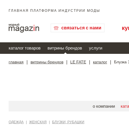
ГЛАВНАЯ ПЛАТФОРМА ИНДУСТРИИ МОДЫ
ку
связаться с нами
каталог товаров
витрины брендов
услуги
главная
|
витрины брендов
|
LE FATE
|
каталог
|
Блузка
о компании
кат
ОДЕЖДА
|
ЖЕНСКАЯ
|
БЛУЗКИ, РУБАШКИ