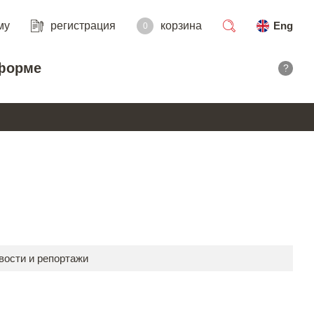
му
регистрация
корзина
Eng
0
поиск
форме
?
вости и репортажи