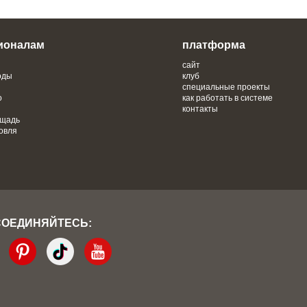
ионалам
платформа
сайт
оды
клуб
специальные проекты
о
как работать в системе
контакты
ощадь
овля
СОЕДИНЯЙТЕСЬ: