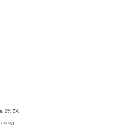
а, 6% EA
 склад