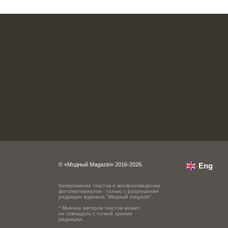
© «Модный Magazin» 2016-2026.
Eng
Копирование текстов и воспроизведение
фотоматериалов - только с разрешения
редакции журнала "Модный magazin".
* Мнение авторов текстов может
не совпадать с точкой зрения
редакции.