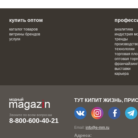
купить оптом
професс
каталог товаров
аналитика
витрины брендов
индустрия м
услуги
тренды
производств
технологии
торговая пл
оптовая торг
франчайзинг
выставки
карьера
ТУТ КИПИТ ЖИЗНЬ, ПРИ
Звоните по всем вопросам
8-800-600-40-21
Email:
info@e-mm.ru
Адреса: