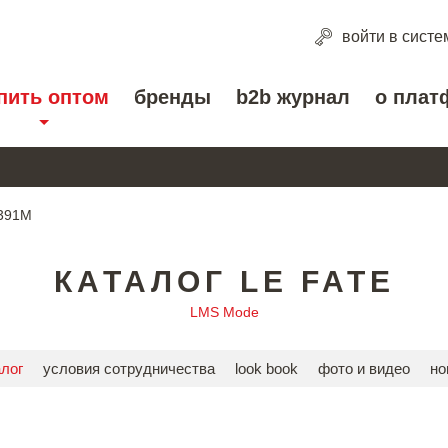
войти
в систе
пить оптом
бренды
b2b журнал
о плат
 391М
КАТАЛОГ LE FATE
LMS Mode
алог
условия сотрудничества
look book
фото и видео
но