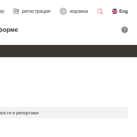
му
регистрация
корзина
Eng
0
поиск
форме
?
вости и репортажи