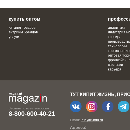
купить оптом
професс
каталог товаров
аналитика
витрины брендов
индустрия м
услуги
тренды
производств
технологии
торговая пл
оптовая торг
франчайзинг
выставки
карьера
ТУТ КИПИТ ЖИЗНЬ, ПРИ
Звоните по всем вопросам
8-800-600-40-21
Email:
info@e-mm.ru
Адреса: