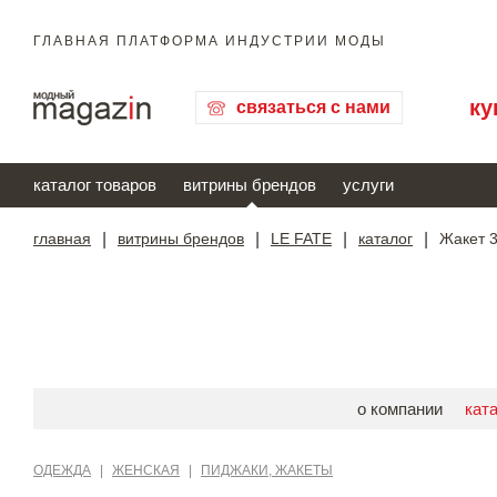
ГЛАВНАЯ ПЛАТФОРМА ИНДУСТРИИ МОДЫ
ку
связаться с нами
каталог товаров
витрины брендов
услуги
главная
|
витрины брендов
|
LE FATE
|
каталог
|
Жакет 
о компании
кат
ОДЕЖДА
|
ЖЕНСКАЯ
|
ПИДЖАКИ, ЖАКЕТЫ