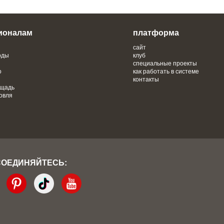
ионалам
платформа
сайт
оды
клуб
специальные проекты
о
как работать в системе
контакты
ощадь
овля
СОЕДИНЯЙТЕСЬ: