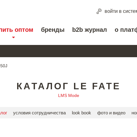
войти
в систе
пить оптом
бренды
b2b журнал
о плат
350J
КАТАЛОГ LE FATE
LMS Mode
алог
условия сотрудничества
look book
фото и видео
но