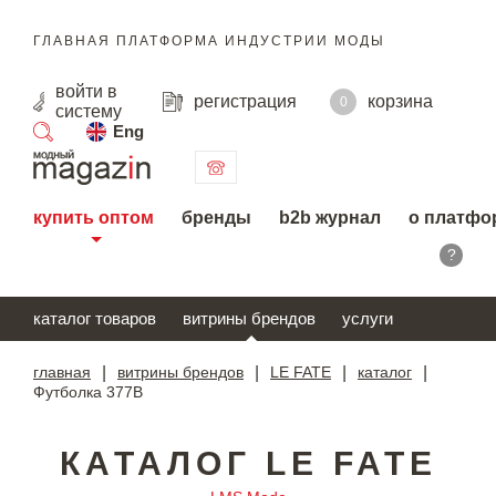
ГЛАВНАЯ ПЛАТФОРМА ИНДУСТРИИ МОДЫ
войти
в
регистрация
корзина
0
систему
Eng
поиск
купить оптом
бренды
b2b журнал
о платфо
?
каталог товаров
витрины брендов
услуги
главная
|
витрины брендов
|
LE FATE
|
каталог
|
Футболка 377В
КАТАЛОГ LE FATE