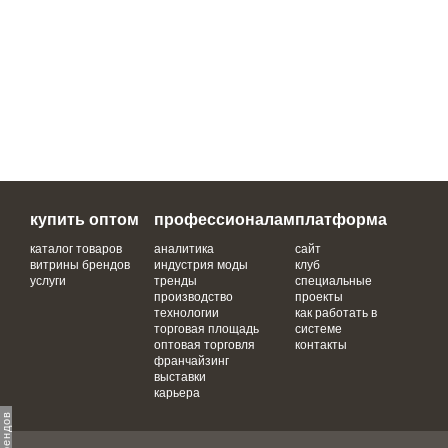
купить оптом
профессионалам
платформа
каталог товаров
аналитика
сайт
витрины брендов
индустрия моды
клуб
услуги
тренды
специальные
производство
проекты
технологии
как работать в
торговая площадь
системе
оптовая торговля
контакты
франчайзинг
выставки
карьера