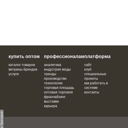
купить оптом
профессионалам
платформа
каталог товаров
аналитика
сайт
витрины брендов
индустрия моды
клуб
услуги
тренды
специальные
производство
проекты
технологии
как работать в
торговая площадь
системе
оптовая торговля
контакты
франчайзинг
выставки
карьера