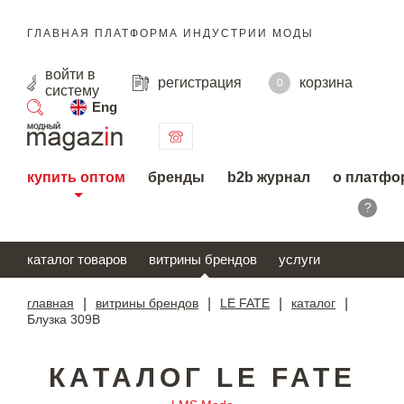
ГЛАВНАЯ ПЛАТФОРМА ИНДУСТРИИ МОДЫ
войти
в
регистрация
корзина
0
систему
Eng
поиск
купить оптом
бренды
b2b журнал
о платфо
?
каталог товаров
витрины брендов
услуги
главная
|
витрины брендов
|
LE FATE
|
каталог
|
Блузка 309В
КАТАЛОГ LE FATE