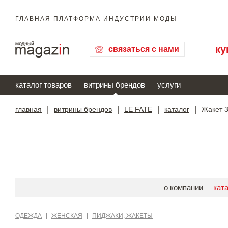
ГЛАВНАЯ ПЛАТФОРМА ИНДУСТРИИ МОДЫ
ку
связаться с нами
каталог товаров
витрины брендов
услуги
главная
|
витрины брендов
|
LE FATE
|
каталог
|
Жакет 
о компании
кат
ОДЕЖДА
|
ЖЕНСКАЯ
|
ПИДЖАКИ, ЖАКЕТЫ