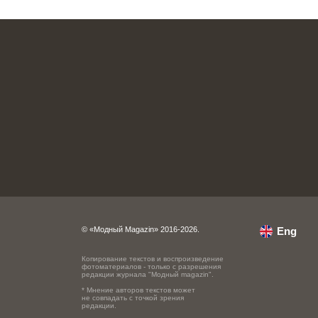
© «Модный Magazin» 2016-2026.
Eng
Копирование текстов и воспроизведение
фотоматериалов - только с разрешения
редакции журнала "Модный magazin".
* Мнение авторов текстов может
не совпадать с точкой зрения
редакции.