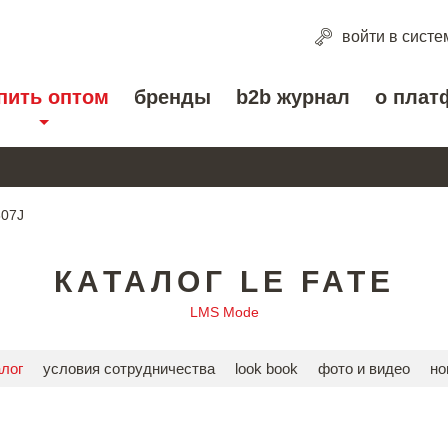
войти
в систе
пить оптом
бренды
b2b журнал
о плат
307J
КАТАЛОГ LE FATE
LMS Mode
алог
условия сотрудничества
look book
фото и видео
но