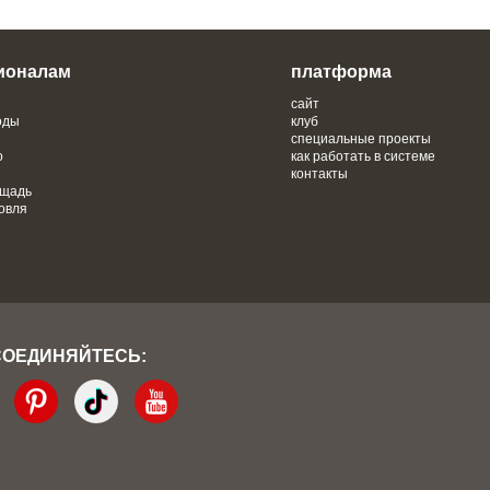
ионалам
платформа
сайт
оды
клуб
специальные проекты
о
как работать в системе
контакты
ощадь
овля
СОЕДИНЯЙТЕСЬ: