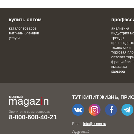
купить оптом
професс
каталог товаров
аналитика
витрины брендов
индустрия м
услуги
тренды
производств
технологии
торговая пл
оптовая торг
франчайзинг
выставки
карьера
ТУТ КИПИТ ЖИЗНЬ, ПРИ
Звоните по всем вопросам
8-800-600-40-21
Email:
info@e-mm.ru
Адреса: