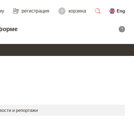
му
регистрация
корзина
Eng
0
поиск
форме
?
вости и репортажи