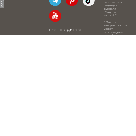
разрешения
редакции
журнала
"Модный
magazin".
* Мнение
авторов текстов
может
Email:
info@e-mm.ru
не совпадать с
точкой зрения
Адреса:
редакции.
Россия, г. Москва, 105066,
Токмаков переулок, дом №
16, строение 2, телефон:
+7-903-140-03-57
Россия, г. Санкт-Петербург,
191186, Офисный центр
"Казанский", Казанская ул,
7, телефон: 8-800-600-40-
21
Россия, г. Краснодар,
105066, Офисный центр
"Кутузовский", Северная
ул., 490, телефон: 8-800-
600-40-21
Россия, г. Нижний
Новгород, 603105,