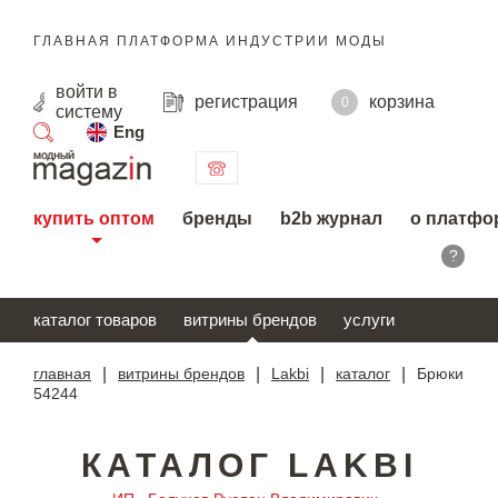
ГЛАВНАЯ ПЛАТФОРМА ИНДУСТРИИ МОДЫ
войти
в
регистрация
корзина
0
систему
Eng
поиск
купить оптом
бренды
b2b журнал
о платфо
?
каталог товаров
витрины брендов
услуги
главная
|
витрины брендов
|
Lakbi
|
каталог
|
Брюки
54244
КАТАЛОГ LAKBI