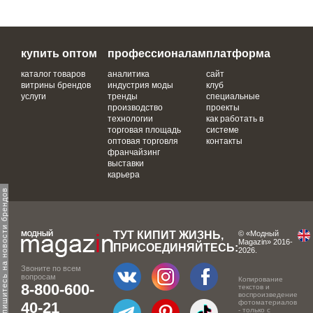
купить оптом
профессионалам
платформа
каталог товаров
аналитика
сайт
витрины брендов
индустрия моды
клуб
услуги
тренды
специальные
производство
проекты
технологии
как работать в
торговая площадь
системе
оптовая торговля
контакты
франчайзинг
выставки
карьера
одпишитесь на новости брендов
ТУТ КИПИТ ЖИЗНЬ,
© «Модный
Magazin» 2016-
ПРИСОЕДИНЯЙТЕСЬ:
2026.
Звоните по всем
вопросам
Копирование
8-800-600-
текстов и
воспроизведение
фотоматериалов
40-21
- только с