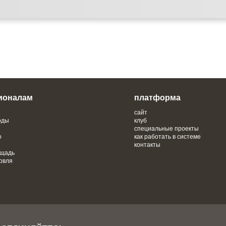
ионалам
платформа
сайт
оды
клуб
специальные проекты
о
как работать в системе
контакты
ощадь
овля