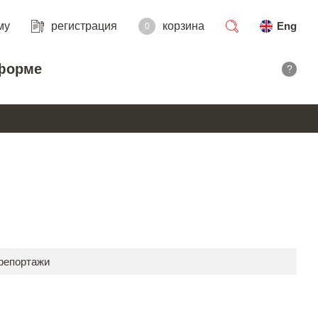
му
регистрация
корзина
Eng
0
поиск
форме
?
 репортажи