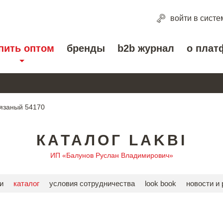
войти
в систе
пить оптом
бренды
b2b журнал
о плат
язаный 54170
КАТАЛОГ LAKBI
ИП «Балунов Руслан Владимирович»
и
каталог
условия сотрудничества
look book
новости и