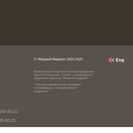
© «Модный Magazin» 2016-2026.
Eng
Копирование текстов и воспроизведение
фотоматериалов - только с разрешения
редакции журнала "Модный magazin".
* Мнение авторов текстов может
не совпадать с точкой зрения
редакции.
600-40-21
00-40-21
0-40-21