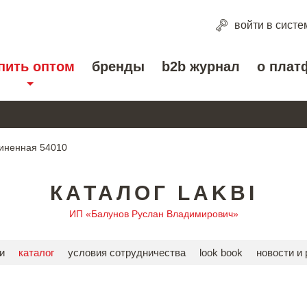
войти
в систе
пить оптом
бренды
b2b журнал
о плат
линенная 54010
КАТАЛОГ LAKBI
ИП «Балунов Руслан Владимирович»
и
каталог
условия сотрудничества
look book
новости и