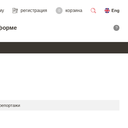
му
регистрация
корзина
Eng
0
поиск
форме
?
 репортажи