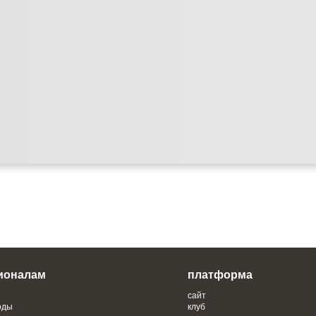
ионалам
платформа
сайт
оды
клуб