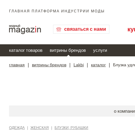
ГЛАВНАЯ ПЛАТФОРМА ИНДУСТРИИ МОДЫ
ку
связаться с нами
каталог товаров
витрины брендов
услуги
главная
|
витрины брендов
|
Lakbi
|
каталог
|
Блузка уд
о компани
ОДЕЖДА
|
ЖЕНСКАЯ
|
БЛУЗКИ, РУБАШКИ