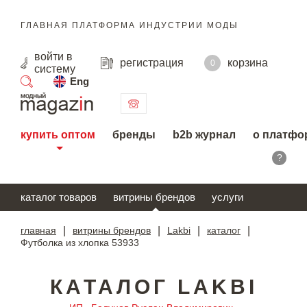
ГЛАВНАЯ ПЛАТФОРМА ИНДУСТРИИ МОДЫ
войти
в
регистрация
корзина
0
систему
Eng
поиск
купить оптом
бренды
b2b журнал
о платфо
?
каталог товаров
витрины брендов
услуги
главная
|
витрины брендов
|
Lakbi
|
каталог
|
Футболка из хлопка 53933
КАТАЛОГ LAKBI