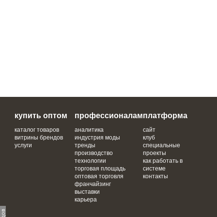
купить оптом
профессионалам
платформа
каталог товаров
аналитика
сайт
витрины брендов
индустрия моды
клуб
услуги
тренды
специальные
производство
проекты
технологии
как работать в
торговая площадь
системе
оптовая торговля
контакты
франчайзинг
выставки
карьера