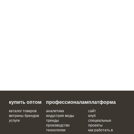
купить оптом
профессионалам
платформа
каталог товаров
аналитика
сайт
витрины брендов
индустрия моды
клуб
услуги
тренды
специальные
производство
проекты
технологии
как работать в