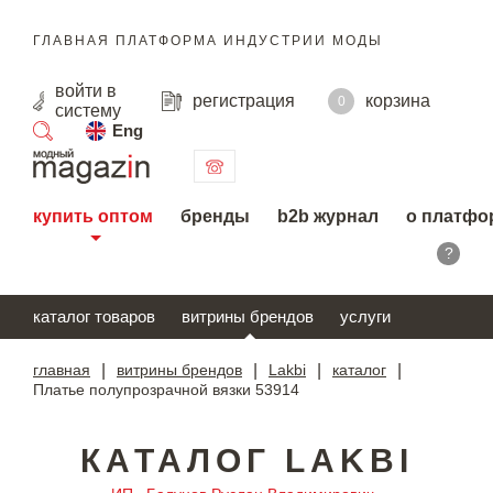
ГЛАВНАЯ ПЛАТФОРМА ИНДУСТРИИ МОДЫ
войти
в
регистрация
корзина
0
систему
Eng
поиск
купить оптом
бренды
b2b журнал
о платфо
?
каталог товаров
витрины брендов
услуги
главная
|
витрины брендов
|
Lakbi
|
каталог
|
Платье полупрозрачной вязки 53914
КАТАЛОГ LAKBI