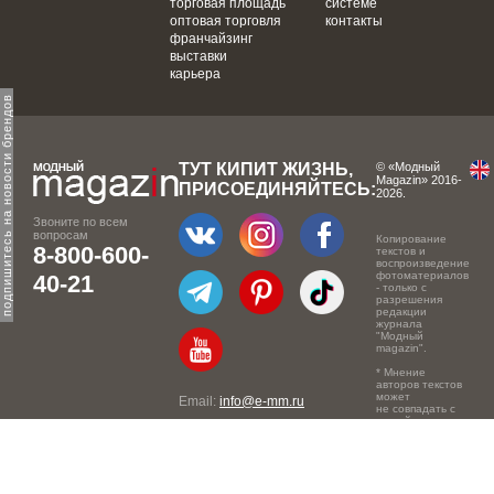
торговая площадь
системе
оптовая торговля
контакты
франчайзинг
выставки
карьера
одпишитесь на новости брендов
ТУТ КИПИТ ЖИЗНЬ,
© «Модный
Magazin» 2016-
ПРИСОЕДИНЯЙТЕСЬ:
2026.
Звоните по всем
вопросам
Копирование
8-800-600-
текстов и
воспроизведение
фотоматериалов
40-21
- только с
разрешения
редакции
журнала
"Модный
magazin".
* Мнение
авторов текстов
может
Email:
info@e-mm.ru
не совпадать с
точкой зрения
Адреса:
редакции.
Россия, г. Москва, 105066,
Токмаков переулок, дом №