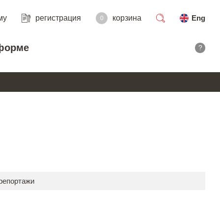
му
регистрация
корзина
Eng
0
поиск
форме
?
 репортажи