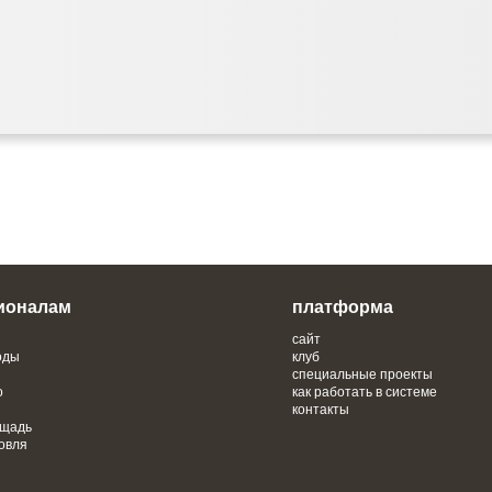
ионалам
платформа
сайт
оды
клуб
специальные проекты
о
как работать в системе
контакты
ощадь
овля