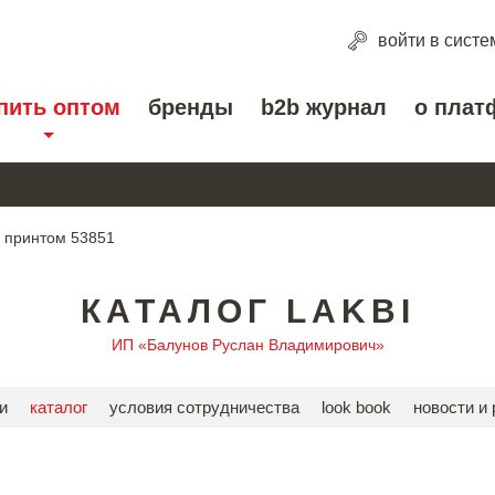
войти
в систе
пить оптом
бренды
b2b журнал
о плат
с принтом 53851
КАТАЛОГ LAKBI
ИП «Балунов Руслан Владимирович»
и
каталог
условия сотрудничества
look book
новости и