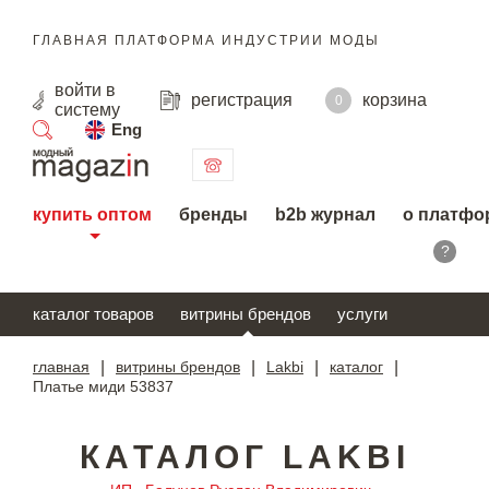
ГЛАВНАЯ ПЛАТФОРМА ИНДУСТРИИ МОДЫ
войти
в
регистрация
корзина
0
систему
Eng
поиск
купить оптом
бренды
b2b журнал
о платфо
?
каталог товаров
витрины брендов
услуги
главная
|
витрины брендов
|
Lakbi
|
каталог
|
Платье миди 53837
КАТАЛОГ LAKBI