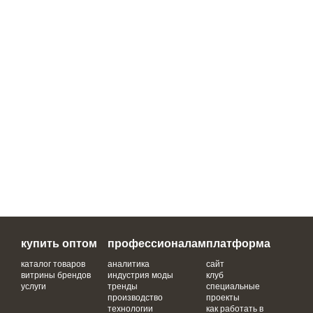
купить оптом
профессионалам
платформа
каталог товаров
аналитика
сайт
витрины брендов
индустрия моды
клуб
услуги
тренды
специальные
производство
проекты
технологии
как работать в