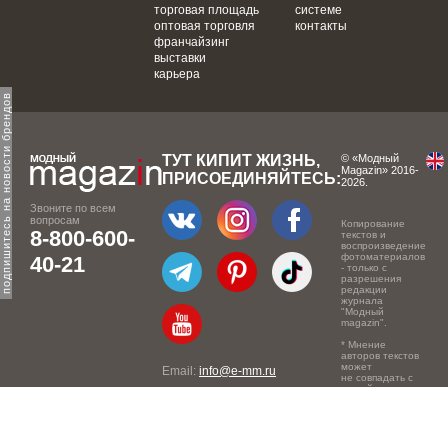
торговая площадь
системе
оптовая торговля
контакты
франчайзинг
выставки
карьера
одпишитесь на новости брендов
ТУТ КИПИТ ЖИЗНЬ,
© «Модный
Magazin» 2016-
ПРИСОЕДИНЯЙТЕСЬ:
2026.
Звоните по всем
вопросам
Копирование
8-800-600-
текстов и
воспроизведение
фотоматериалов
40-21
- только с
разрешения
редакции
журнала
"Модный
magazin".
* Мнение
авторов текстов
может
Email:
info@e-mm.ru
не совпадать с
точкой зрения
Адреса:
редакции.
Россия, г. Москва, 105066,
Токмаков переулок, дом №