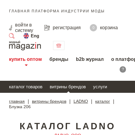
ГЛАВНАЯ ПЛАТФОРМА ИНДУСТРИИ МОДЫ
войти
в
регистрация
корзина
0
систему
Eng
поиск
купить оптом
бренды
b2b журнал
о платфо
?
каталог товаров
витрины брендов
услуги
главная
|
витрины брендов
|
LADNO
|
каталог
|
Блузка 206
КАТАЛОГ LADNO