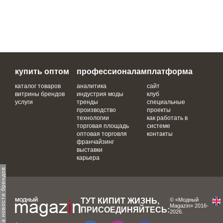
купить оптом
профессионалам
платформа
каталог товаров
аналитика
сайт
витрины брендов
индустрия моды
клуб
услуги
тренды
специальные
производство
проекты
технологии
как работать в
торговая площадь
системе
оптовая торговля
контакты
франчайзинг
выставки
карьера
одпишитесь на новости брендов
ТУТ КИПИТ ЖИЗНЬ,
© «Модный
Magazin» 2016-
ПРИСОЕДИНЯЙТЕСЬ:
2026.