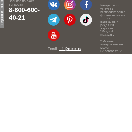
Звоните по всем
вопросам
Копирование
8-800-600-
текстов и
воспроизведение
фотоматериалов
40-21
- только с
разрешения
редакции
журнала
"Модный
magazin".
* Мнение
авторов текстов
может
Email:
info@e-mm.ru
не совпадать с
точкой зрения
Адреса:
редакции.
Россия, г. Москва, 105066,
Токмаков переулок, дом №
16, строение 2, телефон:
+7-903-140-03-57
Россия, г. Санкт-Петербург,
191186, Офисный центр
"Казанский", Казанская ул,
7, телефон: 8-800-600-40-
21
Россия, г. Краснодар,
105066, Офисный центр
"Кутузовский", Северная
ул., 490, телефон: 8-800-