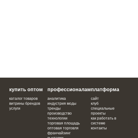
купить оптом
профессионалам
платформа
каталог товаров
аналитика
сайт
витрины брендов
индустрия моды
клуб
услуги
тренды
специальные
производство
проекты
технологии
как работать в
торговая площадь
системе
оптовая торговля
контакты
франчайзинг