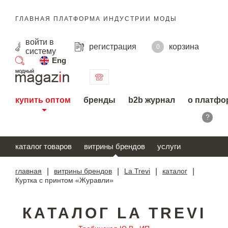
ГЛАВНАЯ ПЛАТФОРМА ИНДУСТРИИ МОДЫ
войти
в
регистрация
корзина
0
систему
Eng
поиск
купить оптом
бренды
b2b журнал
о платфо
?
каталог товаров
витрины брендов
услуги
главная
|
витрины брендов
|
La Trevi
|
каталог
|
Куртка с принтом «Журавли»
КАТАЛОГ LA TREVI